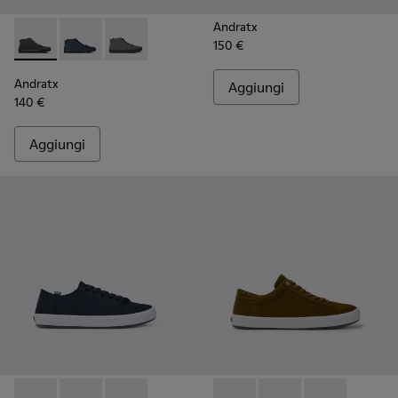
Andratx
150 €
Andratx - K300143-010 - Sneakers grigie in tessuto da Uomo.
Andratx - K300143-008 - Sneaker da uomo in tessuto
Andratx - K300143-007 - Sneaker da uomo in t
Andratx
Aggiungi
140 €
Aggiungi