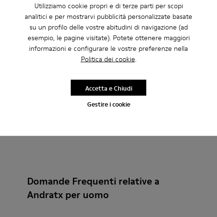
Utilizziamo cookie propri e di terze parti per scopi
Andratx
Andratx
analitici e per mostrarvi pubblicità personalizzate basate
140 €
140 €
su un profilo delle vostre abitudini di navigazione (ad
esempio, le pagine visitate). Potete ottenere maggiori
Aggiungi
Aggiungi
informazioni e configurare le vostre preferenze nella
Politica dei cookie
.
Accetta e Chiudi
Gestire i cookie
Domande Frequenti relative a
Andratx per uomo