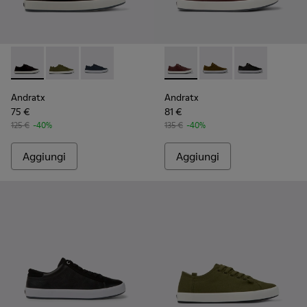
Andratx - K100158-021 - Sneakers in tessuto nere Da uomo.
Andratx - K100158-020 - Sneaker da uomo in tessuto
Andratx - K100158-011 - Blue
Andratx - K100231-029 - Sne
Andratx - K100231-021
Andratx - K100
Andratx
Andratx
75 €
81 €
125 €
-40%
135 €
-40%
Aggiungi
Aggiungi