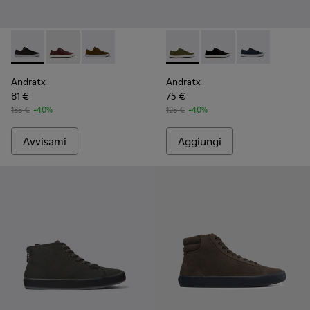
Andratx - K100231-020 - Black
Andratx - K100231-029 - Sneakers in pelle marrone D
Andratx - K100231-021 - Green
Andratx - K100158-020 - Sne
Andratx - K100158-021
Andratx - K100
Andratx
Andratx
81 €
75 €
135 €
-40%
125 €
-40%
Avvisami
Aggiungi