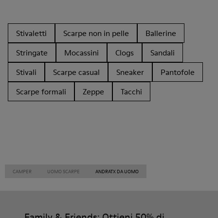
Stivaletti
Scarpe non in pelle
Ballerine
Stringate
Mocassini
Clogs
Sandali
Stivali
Scarpe casual
Sneaker
Pantofole
Scarpe formali
Zeppe
Tacchi
CAMPER
UOMO SCARPE
ANDRATX DA UOMO
Family & Friends: Ottieni 50% di