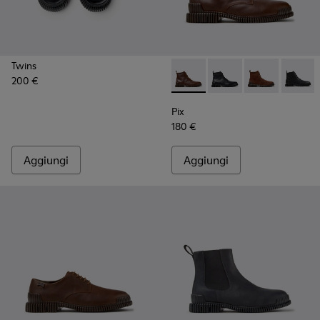
Twins
200 €
Pix - K300542-005 - Stivalet
Pix - K300542-004 - St
Pix - K300542
Pix - K
Pix
180 €
Aggiungi
Aggiungi