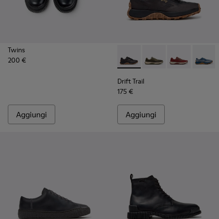
Twins
200 €
Drift Trail - K101084-005 - S
Drift Trail - K101084-
Drift Trail - 
Drift T
Drift Trail
175 €
Aggiungi
Aggiungi