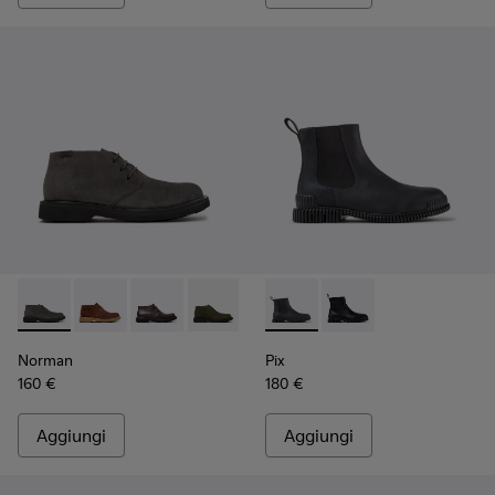
Norman - K300513-003 - Stivaletti in camoscio grigi da Uom
Norman - K300513-006
Norman - K300513-005
Norman - K300513-002
Norman - K300513-001
Pix - K300562-002 - Stivalett
Pix - K300562-001
Norman
Pix
160 €
180 €
Aggiungi
Aggiungi