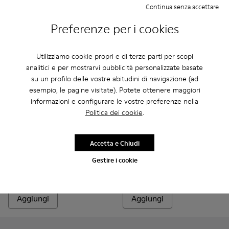
Continua senza accettare
Preferenze per i cookies
Utilizziamo cookie propri e di terze parti per scopi
analitici e per mostrarvi pubblicità personalizzate basate
su un profilo delle vostre abitudini di navigazione (ad
esempio, le pagine visitate). Potete ottenere maggiori
informazioni e configurare le vostre preferenze nella
Politica dei cookie
.
Runner Twentyfive - K101105-016 - Sneakers rosse in camos
Runner Twentyfive - K101105-015
Runner Twentyfive - K101105-013
Runner Twentyfive - K101105-012
Runner Twentyfive - K101105-0
Runner - K300550-003 - Snea
Runner Twentyfive - K1
Runner - K300550-0
Runner Twentyfiv
Runner Tw
Run
Accetta e Chiudi
Gestire i cookie
Runner Twentyfive
Runner
145 €
145 €
Aggiungi
Aggiungi