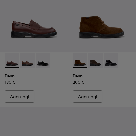
Dean - K101045-008 - Mocassini in pelle bordeaux da Uomo.
Dean - K101045-005
Dean - K101045-001
Dean - K300493-007 - Stival
Dean - K300493-006
Dean - K3004
Dean
Dean
180 €
200 €
Aggiungi
Aggiungi