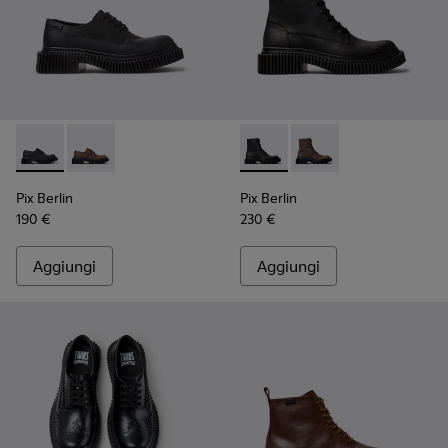
Pix Berlin - K101051-004 - Scarpe in nabuk nere da Uomo.
Pix Berlin - K101051-002
Pix Berlin - K300524-001 - St
Pix Berlin - K300524
Pix Berlin
Pix Berlin
190 €
230 €
Aggiungi
Aggiungi