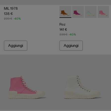
MIL 1978
138 €
Roz - A700002-003 - Brown
Roz - A700002-006
Roz - A70000
Roz - A
230 €
-40%
Roz
141 €
235 €
-40%
Aggiungi
Aggiungi