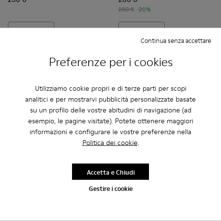
250 €
-20%
Aggiungi
Aggiungi
Continua senza accettare
Preferenze per i cookies
Utilizziamo cookie propri e di terze parti per scopi
analitici e per mostrarvi pubblicità personalizzate basate
su un profilo delle vostre abitudini di navigazione (ad
esempio, le pagine visitate). Potete ottenere maggiori
informazioni e configurare le vostre preferenze nella
Politica dei cookie
.
Tossu
Accetta e Chiudi
165 €
Tossu - A500005-001 - Sneaker con gabbia bianca
Tossu - A500005-040
Tossu - A500005-034
Tossu - A500005-033
Tossu - A500005-032
Tossu - A500005-031
Tossu - A50000
Tossu - 
To
275 €
-40%
Gestire i cookie
Tossu
150 €
250 €
-40%