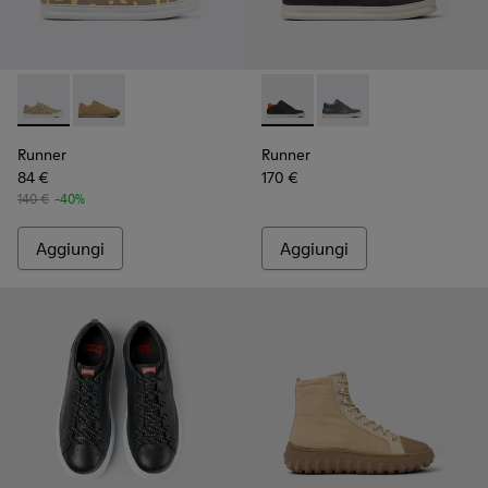
Runner - K100842-004 - Sneaker da uomo in pelle e nabuk m
Runner - K100842-002
Runner - K300346-005 - Stiva
Runner - K300346-0
Runner
Runner
84 €
170 €
140 €
-40%
Aggiungi
Aggiungi