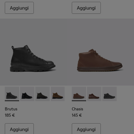
Aggiungi
Aggiungi
Brutus - K300444-001 - Stivaletto da uomo in pelle nera
Brutus - K300444-009
Brutus - K300444-007
Brutus - K300444-006
Chasis - K300236-012 - Strin
Chasis - K300236-022
Chasis - K300
Brutus
Chasis
185 €
145 €
Aggiungi
Aggiungi