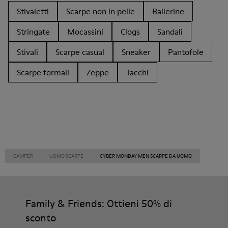
Stivaletti
Scarpe non in pelle
Ballerine
Stringate
Mocassini
Clogs
Sandali
Stivali
Scarpe casual
Sneaker
Pantofole
Scarpe formali
Zeppe
Tacchi
CAMPER
UOMO SCARPE
CYBER MONDAY MEN SCARPE DA UOMO
Family & Friends: Ottieni 50% di
sconto