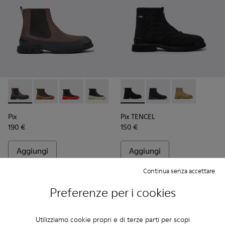
Pix - K300252-020 - Stivaletto Chelsea da uomo in pelle mar
Pix - K300252-028
Pix - K300252-027
Pix - K300252-023 - Stivaletto Chelsea
Pix - K300252-019 - Stivaletto C
Pix TENCEL - K300262-009 - 
Pix - K300252-015 - Stiva
Pix TENCEL - K30026
Pix TENCEL - 
Pix
Pix TENCEL
190 €
150 €
Aggiungi
Aggiungi
Continua senza accettare
Preferenze per i cookies
Utilizziamo cookie propri e di terze parti per scopi