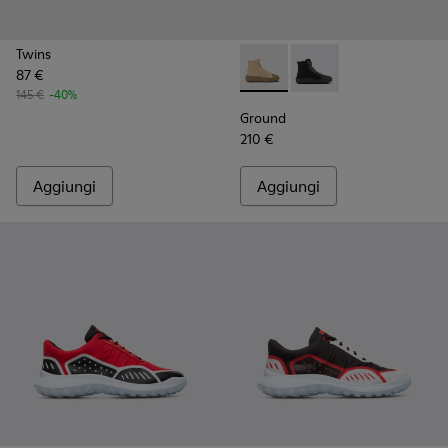
Twins
87 €
Ground - K300405-010 - Stiva
Ground - K300405-01
145 €
-40%
Ground
210 €
Aggiungi
Aggiungi