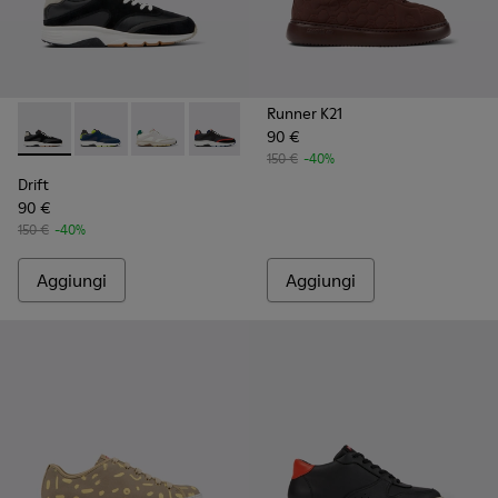
Runner K21
90 €
Drift - K100876-013 - Sneakers in tessuto e nabuk multicolo
Drift - K100876-020
Drift - K100876-015 - Sneakers multicolore in
Drift - K100876-004 - Sneaker multicol
150 €
-40%
Drift
90 €
150 €
-40%
Aggiungi
Aggiungi