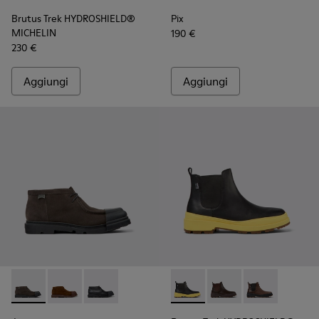
Brutus Trek HYDROSHIELD®
Pix
MICHELIN
190 €
230 €
Aggiungi
Aggiungi
Junction - K300475-001 - Scarpa da uomo in nabuk grigia
Junction - K300475-005
Junction - K300475-004
Brutus Trek HYDROSHIELD® MI
Brutus Trek HYDROS
Brutus Trek H