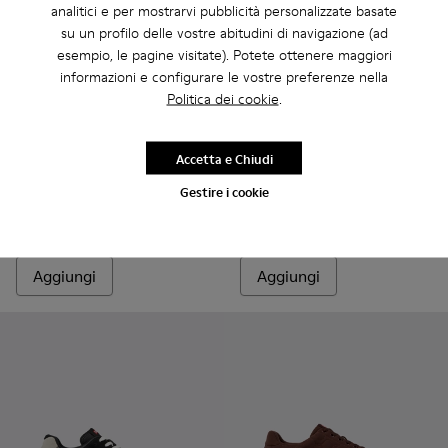
analitici e per mostrarvi pubblicità personalizzate basate
su un profilo delle vostre abitudini di navigazione (ad
esempio, le pagine visitate). Potete ottenere maggiori
informazioni e configurare le vostre preferenze nella
Politica dei cookie
.
Pix - K300277-011 - Stivale stringato da uomo in pelle marro
Pix - K300277-019
Pix - K300277-012
Pix - K300277-007 - Stivali alti neri in 
Pix - K300277-006 - Stivale con
Drift - K100876-004 - Sneake
Pix - K300277-005
Drift - K100876-020
Pix - K300277-00
Drift - K10087
Pix - K30
Drift -
Accetta e Chiudi
Pix
Drift
Gestire i cookie
190 €
90 €
150 €
-40%
Aggiungi
Aggiungi