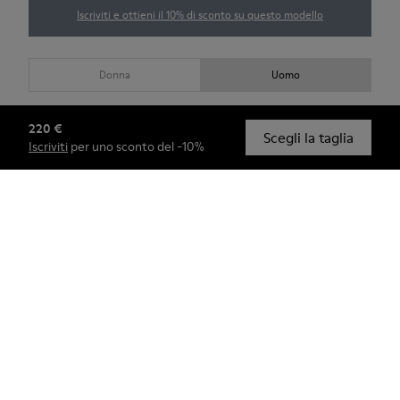
Iscriviti e ottieni il 10% di sconto su questo modello
Donna
Uomo
Scegli la tua
taglia da uomo
(EU)
Guida alle taglie
220 €
Scegli la taglia
Iscriviti
per uno sconto del -10%
39
40
41
42
43
44
45
46
47
Acquista (Members Only)
Verifica la disponibilità nel negozio più vicino a te
Il tuo ordine sarà consegnato entro 5-8 settimane.