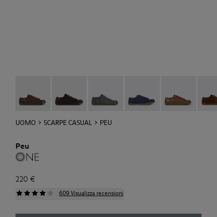
Peu - 17665-268
Peu - 17665-270
Peu - 17665-287
Peu - 17665-294
Peu - 17665-28
Peu -
UOMO
SCARPE CASUAL
PEU
Peu
220 €
609 Visualizza recensioni