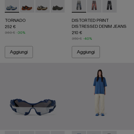
TORNADO - A500043-008 - Multicolor
TORNADO - A500043-009
TORNADO - A500043-007 - Multicolor
TORNADO - A500043-006 - Grey
TORNADO - A500043-002
DISTORTED PRINT DISTRES
TORNADO - A500043-001
DISTORTED PRINT 
DISTORTED PR
TORNADO
DISTORTED PRINT
DISTRESSED DENIM JEANS
252 €
210 €
360 €
-30%
350 €
-40%
Aggiungi
Aggiungi