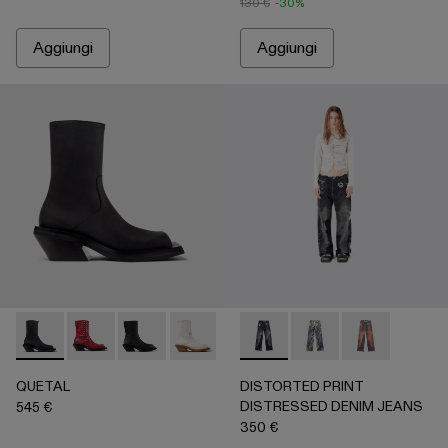
130 €
-30%
Aggiungi
Aggiungi
QUETAL - A700021-001 - Stivali in nabuk neri
QUETAL - A700021-008
QUETAL - A700021-007
QUETAL - A700021-004
QUETAL - A700021-003
DISTORTED PRINT DISTRES
QUETAL - A700021-002
DISTORTED PRINT D
DISTORTED P
QUETAL
DISTORTED PRINT
DISTRESSED DENIM JEANS
545 €
350 €