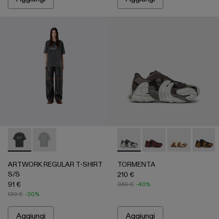
ARTWORK REGULAR T-SHIRT S/S - AU00089-001 - Black
ARTWORK REGULAR T-SHIRT S/S - AU00089-002
TORMENTA - A500013-028 - 
TORMENTA - A5000
TORMENTA - 
TORME
ARTWORK REGULAR T-SHIRT
TORMENTA
S/S
210 €
91 €
350 €
-40%
130 €
-30%
Aggiungi
Aggiungi