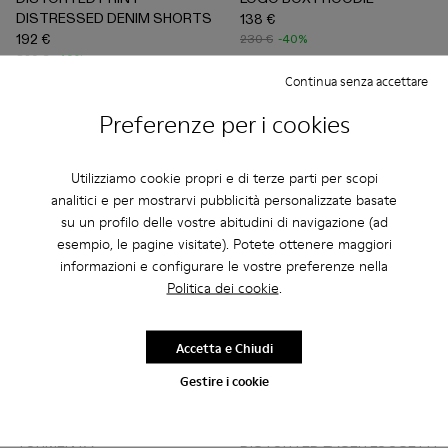
DISTRESSED DENIM SHORTS
138 €
192 €
230 €
-40%
320 €
-40%
Continua senza accettare
Aggiungi
Aggiungi
Preferenze per i cookies
Utilizziamo cookie propri e di terze parti per scopi
analitici e per mostrarvi pubblicità personalizzate basate
su un profilo delle vostre abitudini di navigazione (ad
esempio, le pagine visitate). Potete ottenere maggiori
informazioni e configurare le vostre preferenze nella
Politica dei cookie
.
Accetta e Chiudi
Gestire i cookie
TORMENTA - A500042-010 - Multicolor
TORMENTA - A500042-006
TORMENTA - A500042-005
TORMENTA - A500042-004
TORMENTA - A500042-003
DISTORTED LASER LOOSE F
TORMENTA - A500042
DISTORTED LASER LO
TORMENTA - A5
TORMENTA
DISTORTED LASER LOOSE FIT