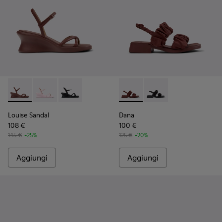
Louise Sandal - K201916-002 - Sandali in pelle bordeaux Da 
Louise Sandal - K201916-003
Louise Sandal - K201916-001
Dana - K201894-003 - Sandali
Dana - K201894-001
Louise Sandal
Dana
108 €
100 €
145 €
-25%
125 €
-20%
Aggiungi
Aggiungi