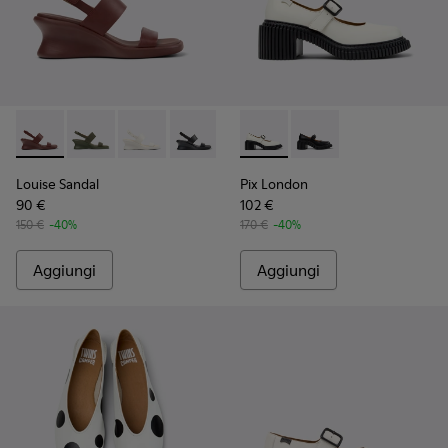
Louise Sandal - K201915-003 - Sandali in pelle bordeaux Da 
Louise Sandal - K201915-004
Louise Sandal - K201915-002 - Sandali in pelle
Louise Sandal - K201915-001
Pix London - K201876-002 - M
Pix London - K201876
Louise Sandal
Pix London
90 €
102 €
150 €
-40%
170 €
-40%
Aggiungi
Aggiungi