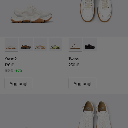
Karst 2 - K201837-009 - Sneakers bianche e beige senza cucitu
Karst 2 - K201837-010
Karst 2 - K201837-008
Karst 2 - K201837-003
Twins - 27651-135 - Scarpe in
Twins - 27651-136
Karst 2
Twins
126 €
250 €
180 €
-30%
Aggiungi
Aggiungi