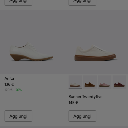
Aggiungi
Aggiungi
Anita
136 €
Runner Twentyfive - K201907-
Runner Twentyfive - 
Runner Twenty
Runner 
170 €
-20%
Runner Twentyfive
145 €
Aggiungi
Aggiungi