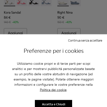
Kora Sandal - K201914-003 - Sandali in pelle bianchi Da donna
Kora Sandal - K201914-005
Kora Sandal - K201914-004
Kora Sandal - K201914-002
Right Nina - K201848-004 - Ba
Right Nina - K201848
Kora Sandal
Right Nina
84 €
90 €
140 €
-40%
150 €
-40%
Aggiungi
Aggiungi
Continua senza accettare
Preferenze per i cookies
Utilizziamo cookie propri e di terze parti per scopi
analitici e per mostrarvi pubblicità personalizzate basate
su un profilo delle vostre abitudini di navigazione (ad
esempio, le pagine visitate). Potete ottenere maggiori
informazioni e configurare le vostre preferenze nella
Politica dei cookie
.
Right Nina - K201402-010 - Ballerine bianche in rete di Tence
Right Nina - K201402-012
Right Nina - K201402-007
Right Nina - K201365-024 - S
Right Nina - K201365
Right Nina - 
Right N
Accetta e Chiudi