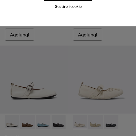
Gestire i cookie
Right Nina
Right Nina
91 €
135 €
130 €
-30%
Aggiungi
Aggiungi
Right Nina - K201962-002 - Ballerine in pelle bianche da Don
Right Nina - K201962-004
Right Nina - K201962-003
Right Nina - K201962-001
Wabi - K201927-002 - Balleri
Wabi - K201927-004
Wabi - K20192