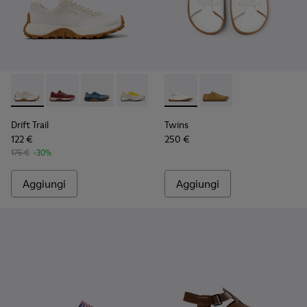
Drift Trail - K201872-001 - Sneakers beige in materiali tecnici
Drift Trail - K201872-006
Drift Trail - K201872-004
Drift Trail - K201872-003
Twins - K201928-003 - Scarpe
Twins - K201928-002
Drift Trail
Twins
122 €
250 €
175 €
-30%
Aggiungi
Aggiungi