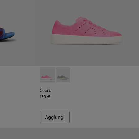
lticolor
05 - Multicolor
01223-001
Courb - K200828-014 - Pink
Courb - K200828-021
Courb
130 €
Aggiungi