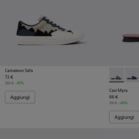
Camaleon Safa
72 €
Casi Myra - K
Casi M
120 €
-40%
Casi Myra
Aggiungi
66 €
110 €
-40%
Aggiungi