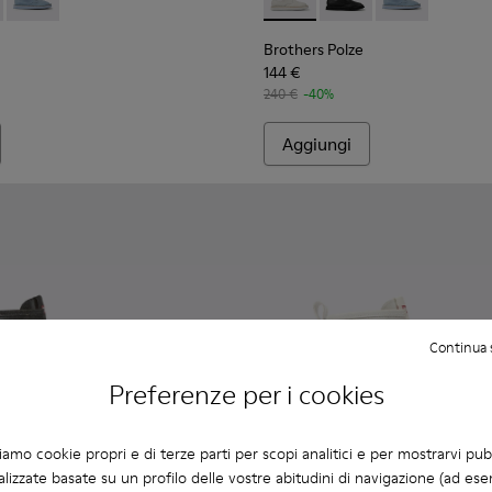
lle bianca
a in pelle nera
e - K201340-002 - Scarpa da donna in pelle nera
rs Polze - K201340-003 - Scarpa da donna in pelle bianca
Brothers Polze - K201340-001 - Scarpa in pelle blu da donna
Brothers Polze - K201340-003
Brothers Polze - K201
Brothers Polze
Brothers Polze
144 €
240 €
-40%
Aggiungi
Continua 
Preferenze per i cookies
ziamo cookie propri e di terze parti per scopi analitici e per mostrarvi pub
lizzate basate su un profilo delle vostre abitudini di navigazione (ad ese