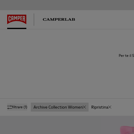
Per te il
Archive Collection Women
Ripristina
filtrare
(1)