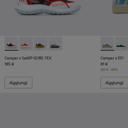
Camper x SailGP GORE-TEX - K201147-023 - Sneaker nera e b
Camper x SailGP GORE-TEX - K201147-021 - Multicolor
Camper x SailGP GORE-TEX - K201147-018
Camper x SailGP GORE-TEX - K201147-0
Camper x EFI
Campe
Camper x SailGP GORE-TEX
Camper x EFI
185 €
81 €
135 €
-40%
Aggiungi
Aggiungi