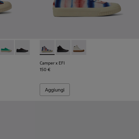
ux
eaker da donna blu e bordeaux
024
1160-014 - Sneaker da donna multicolore
on - K201160-012
Camaleon - K201160-011
Camaleon - K201160-001
Camper x EFI - K400541-013 - Sneaker da don
Camper x EFI - K400541-002
Camper x EFI - K400541-001
Camper x EFI
150 €
Aggiungi