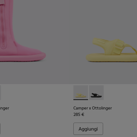
 Camper x Ottolinger
da donna Camper x Ottolinger
olinger - K400697-003 - Pink
r x Ottolinger - K400697-002
Camper x Ottolinger - K20156
Camper x Ottolinger -
inger
Camper x Ottolinger
285 €
Aggiungi