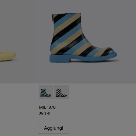
3-001 - Sandalo giallo da donna Camper x Ottolinger
 K201563-002 - Sandalo nero da donna Camper x Ottolinger
MIL 1978 - K400691-001 - Stivaletto da donna
MIL 1978 - K400691-002 - Stivaletto d
MIL 1978
250 €
Aggiungi