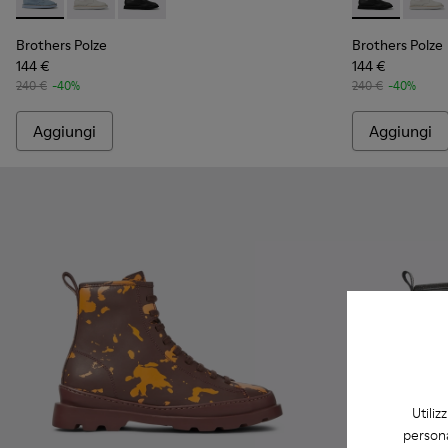
Brothers Polze - K201340-001 - Scarpa in pelle blu da donna
Brothers Polze - K201340-003 - Scarpa da donna in pe
Brothers Polze - K201340-002 - Scarpa da donn
Brothers Polz
Brothe
Brothers Polze
Brothers Polze
144 €
144 €
240 €
-40%
240 €
-40%
Aggiungi
Aggiungi
Utiliz
persona