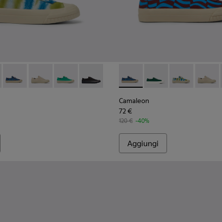
ianca
17
 - K201160-014 - Sneaker da donna multicolore
r x EFI - K201160-024
Camper x EFI - K201160-016 - Sneaker da donna blu e bordea
Camper x EFI - K201160-012
Camper x EFI - K201160-011
Camper x EFI - K201160-001
Camaleon - K201160-016 - Sn
Camaleon - K201160-
Camaleon - K20
Camale
Camaleon
72 €
120 €
-40%
Aggiungi