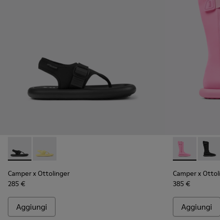
Camper x Ottolinger - K201563-002 - Sandalo nero da donna
Camper x Ottolinger - K201563-001 - Sandalo giallo 
Camper x Ott
Campe
Camper x Ottolinger
Camper x Ottol
285 €
385 €
Aggiungi
Aggiungi