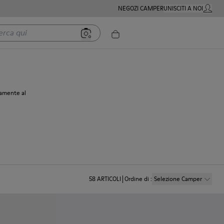
NEGOZI CAMPER
UNISCITI A NOI
MIO AC
 qui
camente al
58
ARTICOLI
Ordine di
:
Selezione Camper