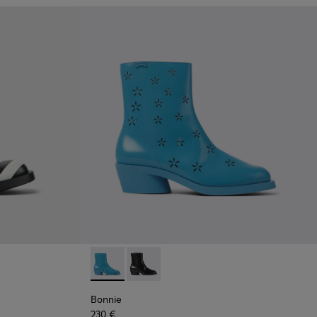
valetto da donna in pelle nero e bianco
1 - Stivaletto da donna in pelle multicolore
Bonnie - K400687-002 - Stivale da donna in p
Bonnie - K400687-001
Bonnie
230 €