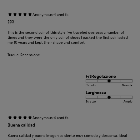
·
Anonymous
4 anni fa
???
This is the second pair of this style I've traveled overseas a number of
times and they were the only pair of shoes I packed the first pair lasted
me 10 years and kept their shape and comfort.
Traduci Recensione
FitRegolazione
Piccolo
Grande
Larghezza
Stretto
Ampio
·
Anonymous
4 anni fa
Buena calidad
Buena calidad y buena imagen se siente muy cómodo y descansa. Ideal