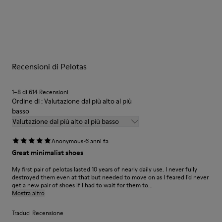
Suola/Caratteristiche
Le nostre scarpe sono realizzate con materiali di pregio
Gomma per un’aderenza straordinaria
accuratamente selezionati. L’uso dei giusti prodotti per la cura
Fodera
delle scarpe le protegge e fa sì che durino più a lungo.
72% pelle di vitello, 28% fibra di bambù
Garanzia a vita
Per istruzioni dettagliate su come prenderti cura del tuo paio
Recensioni di Pelotas
di scarpe, consulta la
Guida alla cura delle scarpe
1–8 di 614 Recensioni
Ordine di : Valutazione dal più alto al più
basso
Valutazione dal più alto al più basso
·
Anonymous
6 anni fa
Great minimalist shoes
My first pair of pelotas lasted 10 years of nearly daily use. I never fully
destroyed them even at that but needed to move on as I feared I'd never
get a new pair of shoes if I had to wait for them to...
Mostra altro
Traduci Recensione