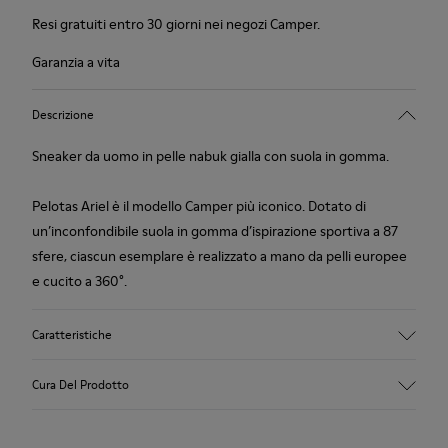
Resi gratuiti entro 30 giorni nei negozi Camper.
Garanzia a vita
Descrizione
Sneaker da uomo in pelle nabuk gialla con suola in gomma.
Pelotas Ariel è il modello Camper più iconico. Dotato di
un’inconfondibile suola in gomma d’ispirazione sportiva a 87
sfere, ciascun esemplare è realizzato a mano da pelli europee
e cucito a 360°.
Caratteristiche
Tomaia
Cura Del Prodotto
Pelle di vitello (pelle nabuk)
Colore
Giallo