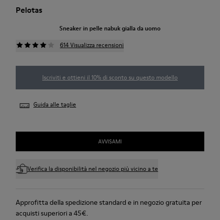
Pelotas
Sneaker in pelle nabuk gialla da uomo
614 Visualizza recensioni
Iscriviti e ottieni il 10% di sconto su questo modello
Guida alle taglie
AVVISAMI
Verifica la disponibilità nel negozio più vicino a te
Approfitta della spedizione standard e in negozio gratuita per
acquisti superiori a 45€.