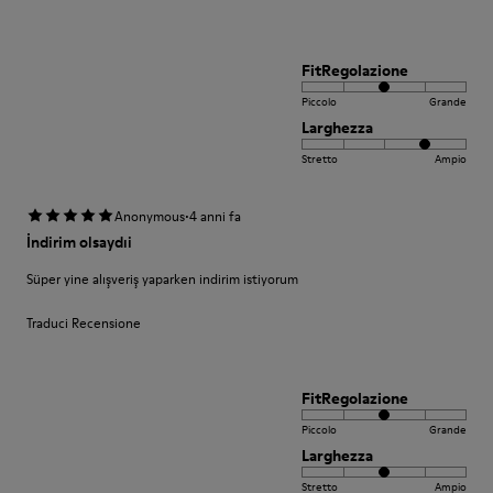
FitRegolazione
Piccolo
Grande
Larghezza
Stretto
Ampio
·
Anonymous
4 anni fa
İndirim olsaydıi
Süper yine alışveriş yaparken indirim istiyorum
Traduci Recensione
FitRegolazione
Piccolo
Grande
Larghezza
Stretto
Ampio