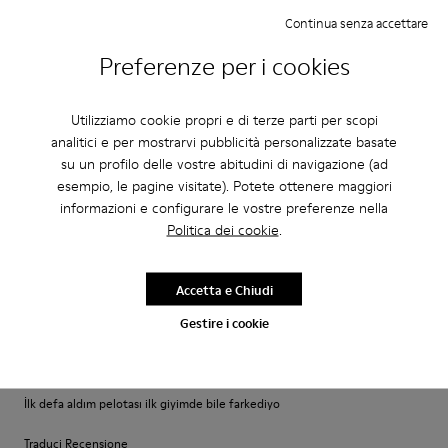
Continua senza accettare
·
Anonymous
4 anni fa
Perfekt
Preferenze per i cookies
Es ist mein dritter Pelotas-Schuh der perfekt sitzt und Halt bietet.
Allerdings: Das Schnürsenkel-System ist etwas gewöhnungsbedürftig.
Utilizziamo cookie propri e di terze parti per scopi
analitici e per mostrarvi pubblicità personalizzate basate
Traduci Recensione
su un profilo delle vostre abitudini di navigazione (ad
esempio, le pagine visitate). Potete ottenere maggiori
informazioni e configurare le vostre preferenze nella
FitRegolazione
Politica dei cookie
.
Piccolo
Grande
Larghezza
Accetta e Chiudi
Stretto
Ampio
Gestire i cookie
·
Anonymous
4 anni fa
Kalite = para
İlk defa aldım pelotası ilk giyimde bile farkediyo
Traduci Recensione