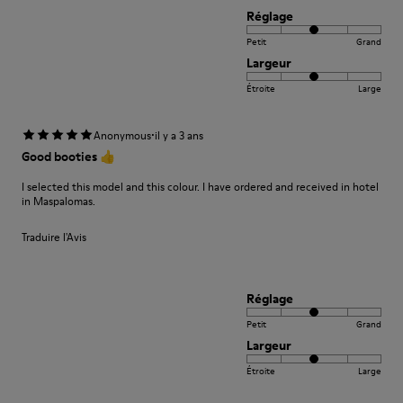
Réglage
Petit
Grand
Largeur
Étroite
Large
·
Anonymous
il y a 3 ans
Good booties 👍
I selected this model and this colour. I have ordered and received in hotel
in Maspalomas.
Traduire l'Avis
Réglage
Petit
Grand
Largeur
Étroite
Large