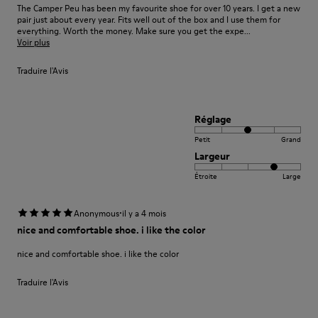
The Camper Peu has been my favourite shoe for over 10 years. I get a new
pair just about every year. Fits well out of the box and I use them for
everything. Worth the money. Make sure you get the expe...
Voir plus
Traduire l'Avis
Réglage
Petit
Grand
Largeur
Étroite
Large
·
Anonymous
il y a 4 mois
nice and comfortable shoe. i like the color
nice and comfortable shoe. i like the color
Traduire l'Avis