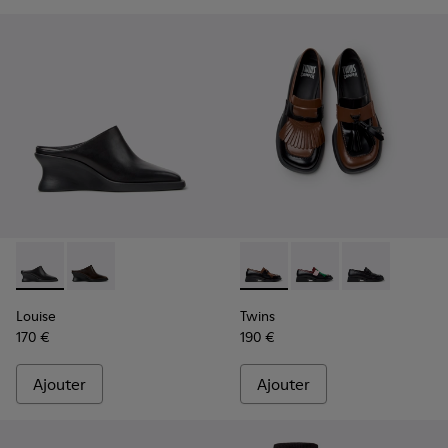
Louise - K201955-001 - Chaussures semi-ouvertes en cuir n
Louise - K201955-003 - Chaussures semi-ouvertes en
Twins - K201996-002 - Mocas
Twins - K201996-003
Twins - K2019
Louise
Twins
170 €
190 €
Ajouter
Ajouter