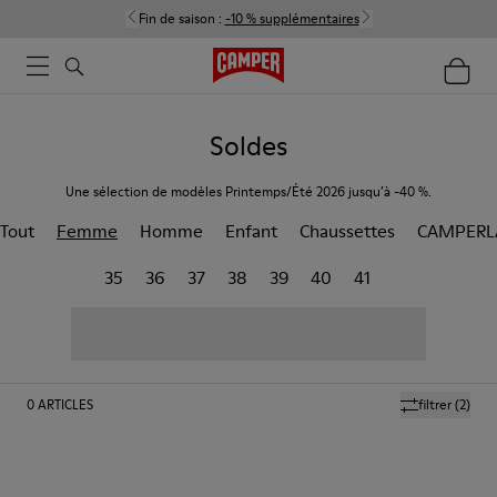
Fin de saison :
-10 % supplémentaires
Soldes
Une sélection de modèles Printemps/Été 2026 jusqu’à -40 %.
Tout
Femme
Homme
Enfant
Chaussettes
CAMPERL
35
36
37
38
39
40
41
0
ARTICLES
filtrer
(2)