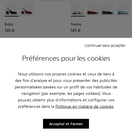
Kora - K201896-001 - Chaussures semi-ouvertes en cuir noi
Kora - K201896-002
Twins - K201253-049 - Baller
Twins - K201253-058
Twins - K20125
Twins -
Kora
Twins
145 €
145 €
Ajouter
Ajouter
Continuer sans accepter
Préférences pour les cookies
Nous utilisons nos propres cookies et ceux de tiers à
des fins d'analyse et pour vous présenter des publicités
personnalisées basées sur un profil de vos habitudes de
navigation (par exemple, les pages visitées). Vous
pouvez obtenir plus d'informations et configurer vos
préférences dans la
Politique en matière de cookies
.
Accepter et Fermer