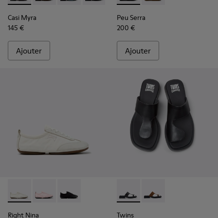
Casi Myra
Peu Serra
145 €
200 €
Ajouter
Ajouter
Right Nina - K201967-002 - Baskets en textile et cuir blanc
Right Nina - K201967-004 - Baskets en textile et cui
Right Nina - K201967-001
Twins - K201745-002 - Sandal
Twins - K201745-003 
Right Nina
Twins