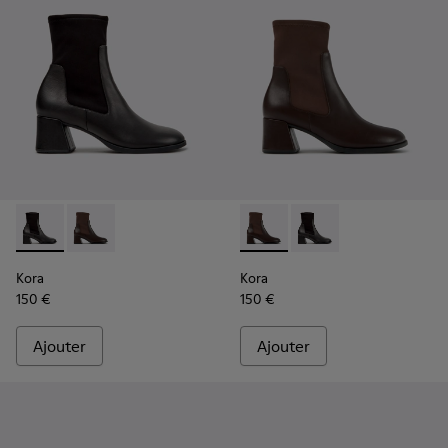
Kora - K400836-001 - Bottines noires en cuir et textile pou
Kora - K400836-003 - Bottines en cuir et textile ma
Kora - K400836-003 - Bottine
Kora - K400836-001 - 
Kora
Kora
150 €
150 €
Ajouter
Ajouter