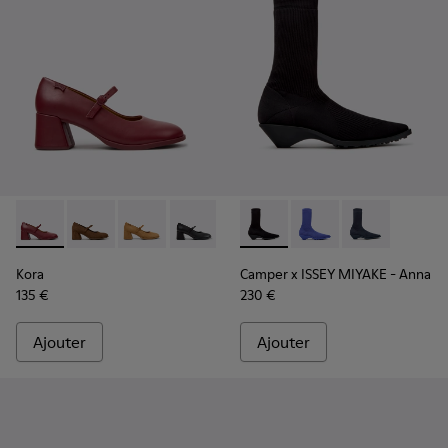
Kora - K201799-009 - Ballerines en cuir bordeaux pour fem
Kora - K201799-008
Kora - K201799-007
Kora - K201799-001
Camper x ISSEY MIYAKE - Ann
Camper x ISSEY MIYA
Camper x ISSE
Kora
Camper x ISSEY MIYAKE - Anna
135 €
230 €
Ajouter
Ajouter