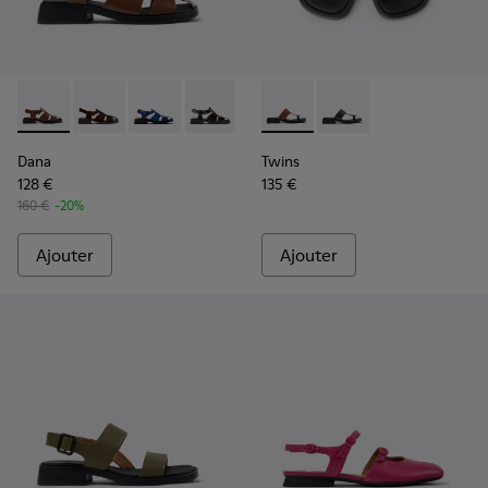
Dana - K201489-010 - Sandales en cuir marron Pour femme.
Dana - K201489-012
Dana - K201489-011
Dana - K201489-001
Twins - K201745-003 - Sanda
Twins - K201745-002 -
Dana
Twins
128 €
135 €
160 €
-20%
Ajouter
Ajouter