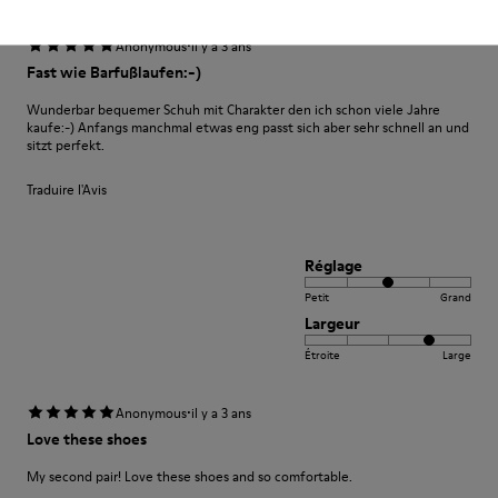
·
Anonymous
il y a 3 ans
Fast wie Barfußlaufen:-)
Wunderbar bequemer Schuh mit Charakter den ich schon viele Jahre
kaufe:-) Anfangs manchmal etwas eng passt sich aber sehr schnell an und
sitzt perfekt.
Traduire l'Avis
Réglage
Petit
Grand
Largeur
Étroite
Large
·
Anonymous
il y a 3 ans
Love these shoes
My second pair! Love these shoes and so comfortable.