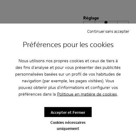
Réglage
Petit
Grand
Continuer sans accepter
Largeur
Préférences pour les cookies
Étroite
Large
·
Anonymous
il y a 3 ans
Nous utilisons nos propres cookies et ceux de tiers à
Excelente
des fins d'analyse et pour vous présenter des publicités
personnalisées basées sur un profil de vos habitudes de
Muy comodo excelente compra me gusto
navigation (par exemple, les pages visitées). Vous
pouvez obtenir plus d'informations et configurer vos
Traduire l'Avis
préférences dans la
Politique en matière de cookies
.
Réglage
Accepter et Fermer
Petit
Grand
Cookies nécessaires
Largeur
uniquement
Étroite
Large