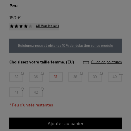
Peu
180 €
411 Voir les avis
Rejoignez-nous et obtenez 10 % de réduction sur ce modèle
Choisissez votre
taille femme
. (EU)
Guide de pointures
35
36
37
38
39
40
41
42
*
Peu d’unités restantes
Ajouter au panier