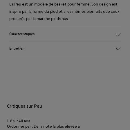
La Peu est un modèle de basket pour femme. Son design est
inspiré par la forme du pied et a les mêmes bienfaits que ceux
procurés par la marche pieds nus.
Caracteristiques
Tige
Entretien
Nubuck tanné végétal
Couleur
beige
Semelle extérieure / Caracteristiques
Nos chaussures sont confectionnées à partir de matières haut
TPU avec technologie Contact Earth pour une meilleure
de gamme soigneusement sélectionnées. L’utilisation de
résistance à l’abrasion
produits d’entretien adaptés garantira la protection et la
Coutures à 360° pour une meilleure durabilité
durabilité accrue de vos chaussures.
Lacets élastiques pour un ajustement et une adaptabilité
faciles
Critiques sur Peu
Pour obtenir des instructions détaillées sur l’entretien de
Semelle intérieure
votre paire de chaussures, consultez notre
guide d’entretien
Semelle intérieure
amovible avec système d’amorti
des chaussures
1–8 sur 411 Avis
Doublure
Ordonner par : De la note la plus élevée à
59 % Cuir de porc 41 % Textile (100 % PET recyclé)