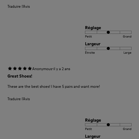
Traduire l'Avis
Réglage
Petit
Grand
Largeur
Étroite
Large
·
Anonymous
il y a 2 ans
Great Shoes!
These are the best shoes! I have 5 pairs and want more!
Traduire l'Avis
Réglage
Petit
Grand
Largeur