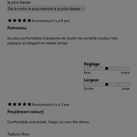
la plus basse
A Little Better
De la note la plus élevée à la plus basse
·
Anonymous
il y a 6 ans
Petroianu
les plus confortables chaussures de toute ma vie belle couleur très
pratique et élégant en même temps
Réglage
Petit
Grand
Largeur
Étroite
Large
·
Anonymous
il y a 2 ans
Peu(brown colour)
Comfortable and stylish. Happy to own the shoes.
Traduire l'Avis