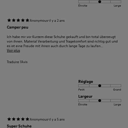
Étroite
Large
·
Anonymous
il y a 2 ans
Camper peu
Ich habe mir vor Kurzem diese Schuhe gekauft und bin total überzeugt
von ihnen. Material Verarbeitung und Tragekomfort sind richtig gut und
es ist eine Freude mit ihnen auch durch lange Tage zu laufen...
Voir plus
Traduire l'Avis
Réglage
Petit
Grand
Largeur
Étroite
Large
·
Anonymous
il y a 5 ans
Super Schuhe