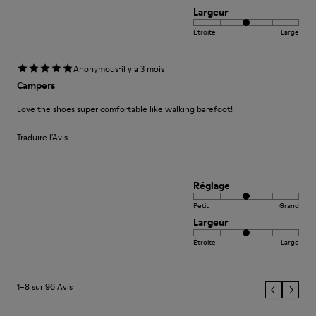
Largeur
Étroite
Large
·
Anonymous
il y a 3 mois
Campers
Love the shoes super comfortable like walking barefoot!
Traduire l'Avis
Réglage
Petit
Grand
Largeur
Étroite
Large
1–8 sur 96 Avis