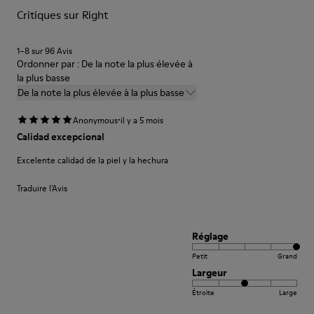
Critiques sur Right
Pour obtenir des instructions détaillées sur l’entretien de
votre paire de chaussures, consultez notre
guide d’entretien
des chaussures
1–8 sur 96 Avis
Ordonner par : De la note la plus élevée à
la plus basse
De la note la plus élevée à la plus basse
·
Anonymous
il y a 5 mois
Calidad excepcional
Excelente calidad de la piel y la hechura
Traduire l'Avis
Réglage
Petit
Grand
Largeur
Étroite
Large