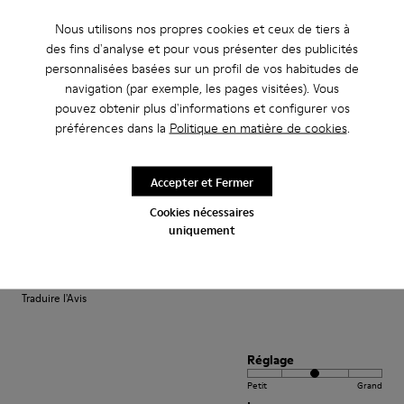
Nous utilisons nos propres cookies et ceux de tiers à
Réglage
des fins d'analyse et pour vous présenter des publicités
Petit
Grand
personnalisées basées sur un profil de vos habitudes de
Largeur
navigation (par exemple, les pages visitées). Vous
pouvez obtenir plus d'informations et configurer vos
Étroite
Large
préférences dans la
Politique en matière de cookies
.
·
Anonymous
il y a 2 ans
Sapatos de qualidade e design extraordinário
Accepter et Fermer
Nunca fico desapontada com a qualidade da Camper. Sapatos de uma
Cookies nécessaires
qualidade extraordinária com um design fantástico e uma enorme
uniquement
variedade. Marca de eleição para compra de calçado de criança. Os
preços...
Voir plus
Traduire l'Avis
Réglage
Petit
Grand