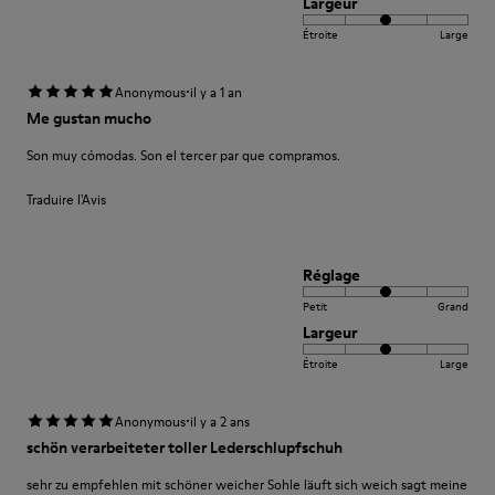
Largeur
Étroite
Large
·
Anonymous
il y a 1 an
Me gustan mucho
Son muy cómodas. Son el tercer par que compramos.
Traduire l'Avis
Réglage
Petit
Grand
Largeur
Étroite
Large
·
Anonymous
il y a 2 ans
schön verarbeiteter toller Lederschlupfschuh
sehr zu empfehlen mit schöner weicher Sohle läuft sich weich sagt meine