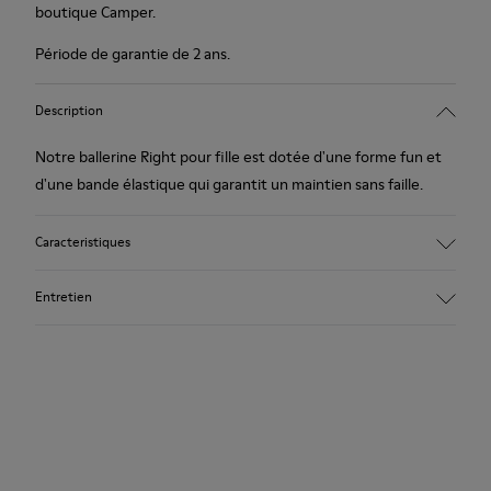
boutique Camper.
Période de garantie de 2 ans.
Description
Notre ballerine Right pour fille est dotée d'une forme fun et
d'une bande élastique qui garantit un maintien sans faille.
Caracteristiques
Daim à pois
Entretien
Couleur : gris
Incroyablement souple.
Semelle extérieure : Caoutchouc
Plus d'adhérence et de souplesse ainsi qu'une excellente
Nos chaussures sont confectionnées à partir de matières haut
résistance aux chocs.
de gamme soigneusement sélectionnées. L’utilisation de
Doublure : 100 % Cuir de porc
produits d’entretien adaptés garantira la protection et la
durabilité accrue de vos chaussures.