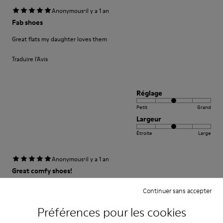
·
Anonymous
il y a 1 an
Fab shoes
Great flats my daughter loves them
Traduire l'Avis
Réglage
Petit
Grand
Largeur
Étroite
Large
·
Anonymous
il y a 1 an
Great comfy shoes!
Great shoes! My 8yr old says they are super comfy!
Continuer sans accepter
Traduire l'Avis
Préférences pour les cookies