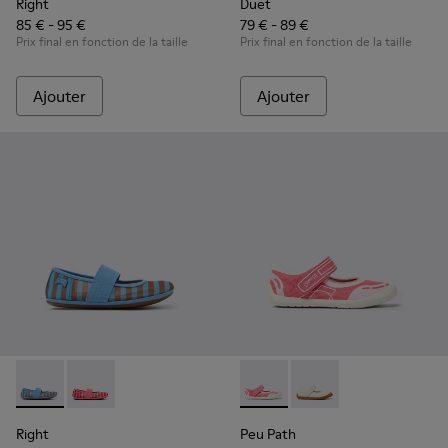
Right
Duet
85 € - 95 €
79 € - 89 €
Prix final en fonction de la taille
Prix final en fonction de la taille
Ajouter
Ajouter
Right - K800696-002 - Ballerines en textile et cuir bleues p
Right - K800696-001 - Ballerines roses en textile et c
Peu Path - K800692-002 - Cha
Peu Path - K800692-00
Right
Peu Path