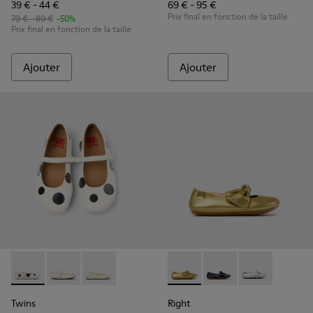
39 € - 44 €
69 € - 95 €
Prix final en fonction de la taille
79 € - 89 €
-50%
Prix final en fonction de la taille
Ajouter
Ajouter
Twins - K800486-011 - Ballerines pour enfants en cuir blanc e
Twins - K800486-007 - Ballerines en cuir blanc pour 
Twins - K800486-005 - Babies en cuir blanc
Right - K800702-004 - Baller
Right - K800702-006 - 
Right - K800702
Twins
Right