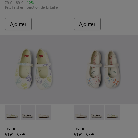
79 € - 89 €
-40%
Prix final en fonction de la taille
Ajouter
Ajouter
Twins - K800486-005 - Babies en cuir blanc
Twins - K800486-011 - Ballerines pour enfants en cuir
Twins - K800486-007 - Ballerines en cuir blan
Twins - K800486-007 - Baller
Twins - K800486-011 - 
Twins - K80048
Twins
Twins
51 € - 57 €
51 € - 57 €