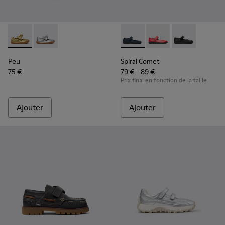
Peu - K800700-002 - Chaussures en cuir jaunes pour enfant
Peu - K800700-001 - Chaussures en cuir gris pour en
Spiral Comet - 80356-031 - C
Spiral Comet - 80356
Spiral Comet -
Peu
Spiral Comet
75 €
79 € - 89 €
Prix final en fonction de la taille
Ajouter
Ajouter