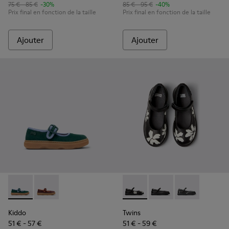
75 € - 85 €
-30%
85 € - 95 €
-40%
Prix final en fonction de la taille
Prix final en fonction de la taille
Ajouter
Ajouter
Kiddo - K800662-002 - Chaussures multicolores en nubuck et
Kiddo - K800662-001 - Chaussures multicolores en nu
Twins - K800549-006 - Baller
Twins - K800549-003 -
Twins - K80054
Kiddo
Twins
51 € - 57 €
51 € - 59 €