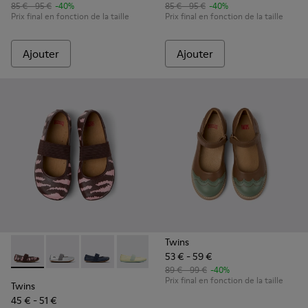
85 € - 95 €
-40%
85 € - 95 €
-40%
Prix final en fonction de la taille
Prix final en fonction de la taille
Ajouter
Ajouter
Twins
53 € - 59 €
Twins - 80025-160 - Ballerines en cuir multicolore pour enfa
Twins - 80025-159 - Ballerines en cuir grises pour enf
Twins - 80025-116 - Ballerines en cuir bleu po
Twins - 80025-109
Twins - 80025-053 - Ballerines e
Twins - 80025-030
89 € - 99 €
-40%
Prix final en fonction de la taille
Twins
45 € - 51 €