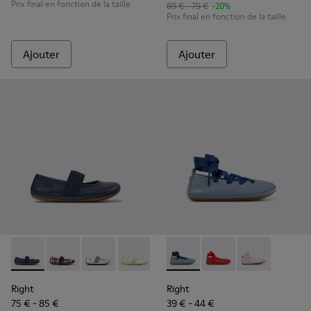
Prix final en fonction de la taille
69 € - 79 €
-20%
Prix final en fonction de la taille
Ajouter
Ajouter
Right - 80025-116 - Ballerines en cuir bleu pour enfants.
Right - 80025-160 - Ballerines en cuir multicolore po
Right - 80025-159 - Ballerines en cuir grises p
Right - 80025-109
Right - 80025-053 - Ballerines e
Right - K800674-002 - Balleri
Right - 80025-030
Right - K800674-003 -
Right - K80067
Right
Right
75 € - 85 €
39 € - 44 €