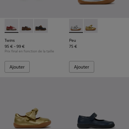
Twins - K800416-008 - Chaussures bateau en cuir multicolor
Twins - K800416-007 - Chaussures bateau en cuir ma
Twins - K800416-001 - Chaussures bateau en c
Peu - K800700-001 - Chaussur
Peu - K800700-002 - C
Twins
Peu
95 € - 99 €
75 €
Prix final en fonction de la taille
Ajouter
Ajouter