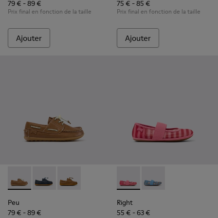
79 € - 89 €
75 € - 85 €
Prix final en fonction de la taille
Prix final en fonction de la taille
Ajouter
Ajouter
Peu - K800689-004 - Chaussures bateau en cuir marron pou
Peu - K800689-002 - Chaussures bateau en cuir bleu
Peu - K800689-001
Right - K800696-001 - Balleri
Right - K800696-002 - 
Peu
Right
79 € - 89 €
55 € - 63 €