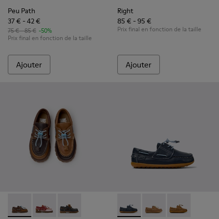
Peu Path
Right
37 € - 42 €
85 € - 95 €
Prix final en fonction de la taille
75 € - 85 €
-50%
Prix final en fonction de la taille
Ajouter
Ajouter
Twins - K800416-007 - Chaussures bateau en cuir marron po
Twins - K800416-008 - Chaussures bateau en cuir mul
Twins - K800416-001 - Chaussures bateau en c
Peu - K800689-002 - Chaussu
Peu - K800689-004 - 
Peu - K80068