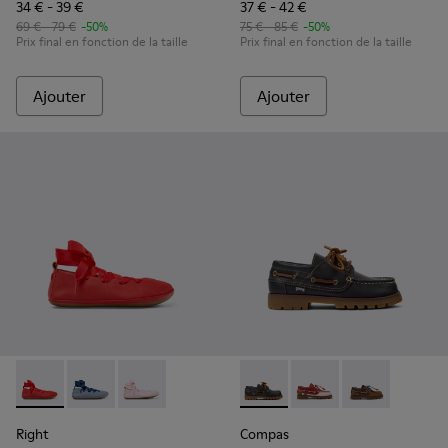
34 € - 39 €
37 € - 42 €
69 € - 79 €
-50%
75 € - 85 €
-50%
Prix final en fonction de la taille
Prix final en fonction de la taille
Ajouter
Ajouter
Right - K800674-003 - Ballerines en cuir rouge pour enfants
Right - K800674-002 - Ballerines en cuir bleu pour en
Right - K800674-001 - Ballerines en cuir roses
Compas - K800416-001 - Chau
Compas - K800416-008
Compas - K800
Right
Compas