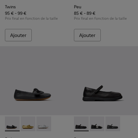
Twins
Peu
95 € - 99 €
85 € - 89 €
Prix final en fonction de la taille
Prix final en fonction de la taille
Ajouter
Ajouter
Right - K800702-006 - Ballerines en cuir noir pour enfants.
Right - K800702-004 - Ballerines jaunes en cuir pour
Right - K800702-002 - Ballerines en cuir gris 
Duet - K800549-003 - Balleri
Duet - K800549-006 - 
Duet - K800549