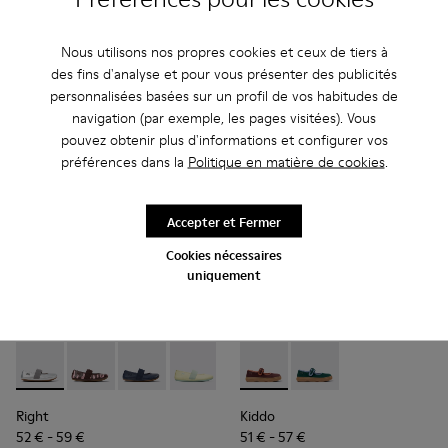
79 € - 89 €
-20%
Prix final en fonction de la taille
Nous utilisons nos propres cookies et ceux de tiers à
des fins d'analyse et pour vous présenter des publicités
Ajouter
Ajouter
personnalisées basées sur un profil de vos habitudes de
navigation (par exemple, les pages visitées). Vous
pouvez obtenir plus d'informations et configurer vos
préférences dans la
Politique en matière de cookies
.
Accepter et Fermer
Cookies nécessaires
uniquement
Right - 80025-159 - Ballerines en cuir grises pour enfants.
Right - 80025-160 - Ballerines en cuir multicolore po
Right - 80025-116 - Ballerines en cuir bleu pou
Right - 80025-109
Right - 80025-053 - Ballerines e
Kiddo - K800662-001 - Chauss
Right - 80025-030
Kiddo - K800662-002 -
Right
Kiddo
52 € - 59 €
51 € - 57 €