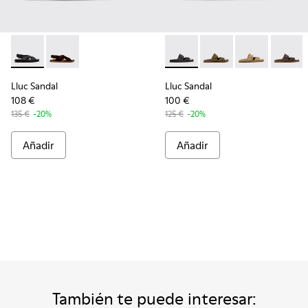
Lluc Sandal - K101093-004 - Sandalias de piel negras para h
Lluc Sandal - K101093-001 - Sandalias de ante marro
Lluc Sandal - K101091-001 - S
Lluc Sandal - K101091
Lluc Sandal - 
Lluc Sa
Lluc Sandal
Lluc Sandal
108 €
100 €
135 €
-20%
125 €
-20%
Añadir
Añadir
También te puede interesar: