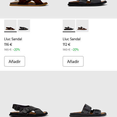
Lluc Sandal - K101093-001 - Sandalias de ante marrones par
Lluc Sandal - K101093-004 - Sandalias de piel negras
Lluc Sandal - K101092-001 - S
Lluc Sandal - K101092
Lluc Sandal
Lluc Sandal
116 €
112 €
145 €
-20%
140 €
-20%
Añadir
Añadir