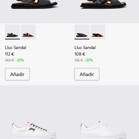
Lluc Sandal - K101092-001 - Sandalias de piel negras para ho
Lluc Sandal - K101092-002 - Sandalias de piel marron
Lluc Sandal - K101093-004 - 
Lluc Sandal - K101093
Lluc Sandal
Lluc Sandal
112 €
108 €
140 €
-20%
135 €
-20%
Añadir
Añadir