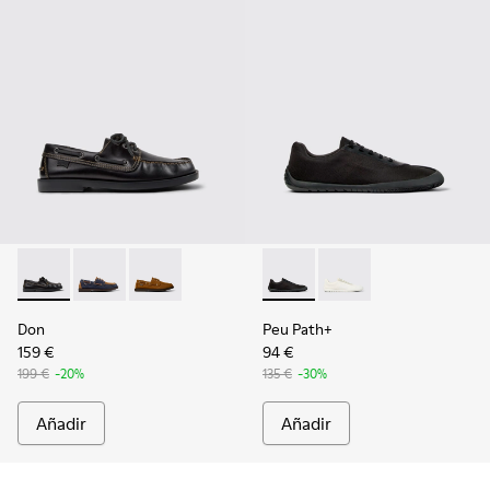
Don - K101013-004 - Mocasines náuticos de piel negra para
Don - K101013-006
Don - K101013-005 - Mocasines náuticos de n
Peu Path+ - K101100-002 - S
Peu Path+ - K101100-0
Don
Peu Path+
159 €
94 €
199 €
-20%
135 €
-30%
Añadir
Añadir