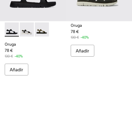
Oruga
78 €
Oruga - K100416-005 - Sandalia en negro para hombre
Oruga - K100416-023
Oruga - K100416-016
130 €
-40%
Oruga
78 €
Añadir
130 €
-40%
Añadir