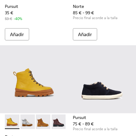
Pursuit
Norte
35 €
85 € - 99 €
Precio final acorde a la talla
59 €
-40%
Añadir
Añadir
Pursuit
75 € - 89 €
Brutus - K900179-012 - Botas de piel en color amarillo
Brutus - K900179-035
Brutus - K900179-032
Brutus - K900179-031
Brutus - K900179-027
Brutus - K900179-026
Brutus - K900179
Brutus - 
Bru
Precio final acorde a la talla