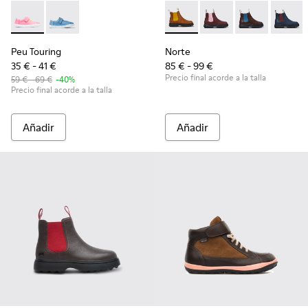
Peu Touring - K800376-007 - Pink
Peu Touring - K800376-022 - Zapatos azules de tejido
Norte - K900149-012 - Botine
Norte - K900149-026
Norte - K9001
Norte 
Peu Touring
Norte
35 € - 41 €
85 € - 99 €
Precio final acorde a la talla
59 € - 69 €
-40%
Precio final acorde a la talla
Añadir
Añadir