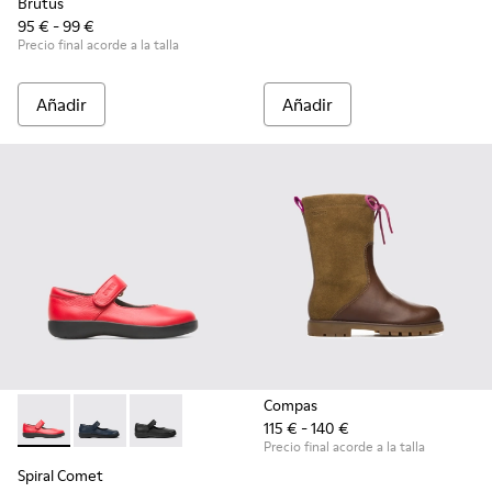
Brutus
95 € - 99 €
Precio final acorde a la talla
Añadir
Añadir
Compas
115 € - 140 €
Spiral Comet - 80356-030 - Red
Spiral Comet - 80356-031
Spiral Comet - 80356-003
Precio final acorde a la talla
Spiral Comet