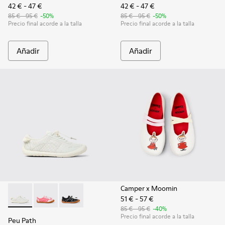
42 € - 47 €
42 € - 47 €
85 € - 95 €
-50%
85 € - 95 €
-50%
Precio final acorde a la talla
Precio final acorde a la talla
Añadir
Añadir
Camper x Moomin
51 € - 57 €
Peu Path - K800691-001 - Sneakers de tejido y piel blancas p
Peu Path - K800691-003
Peu Path - K800691-002 - Sneakers de tejido y
85 € - 95 €
-40%
Precio final acorde a la talla
Peu Path