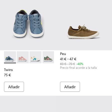
Peu
41 € - 47 €
Twins - K900338-003 - Sneakers de piel gris para niños
Twins - K900338-004
Twins - K900338-002
Twins - K900338-001
69 € - 79 €
-40%
Precio final acorde a la talla
Twins
75 €
Añadir
Añadir