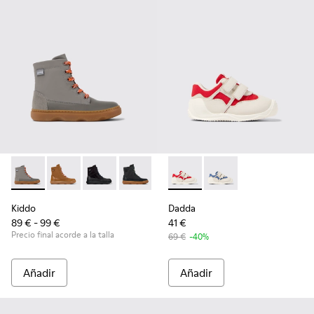
Kiddo - K900363-003 - Botines de piel y tejido grises para n
Kiddo - K900363-008
Kiddo - K900363-007
Kiddo - K900363-004
Dadda - K800630-001 - Sneake
Dadda - K800630-00
Kiddo
Dadda
89 € - 99 €
41 €
Precio final acorde a la talla
69 €
-40%
Añadir
Añadir