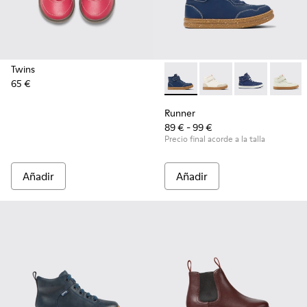
Twins
65 €
Runner - K900308-005 - Botin
Runner - K900308-0
Runner - K90
Runner
Runner
89 € - 99 €
Precio final acorde a la talla
Añadir
Añadir