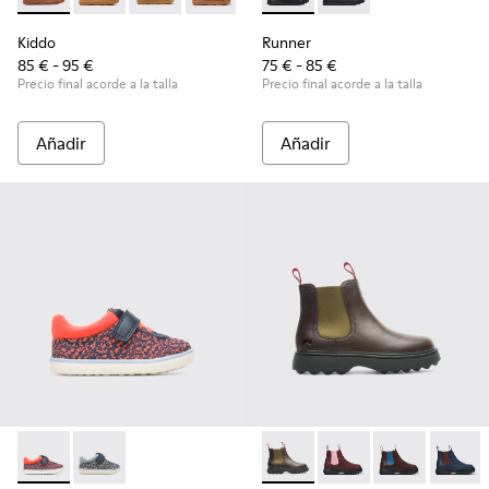
Kiddo
Runner
85 € - 95 €
75 € - 85 €
Precio final acorde a la talla
Precio final acorde a la talla
Añadir
Añadir
Pursuit - K800329-001 - Multicolor
Pursuit - K800329-002 - Multicolor
Norte - K900149-004 - Brow
Norte - K900149-026
Norte - K9001
Norte 