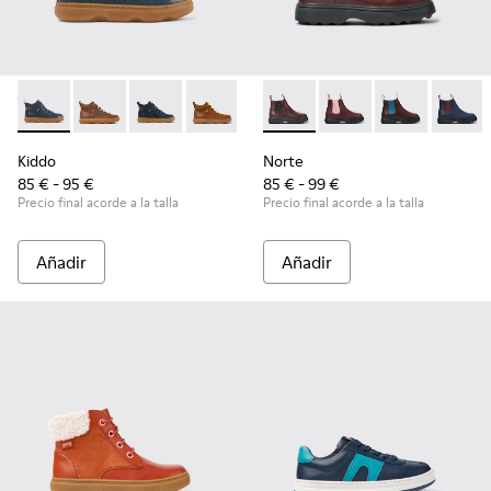
Kiddo - K900189-008 - Botines de piel azules
Kiddo - K900189-028
Kiddo - K900189-026
Kiddo - K900189-025
Kiddo - K900189-021
Norte - K900149-017 - Botas 
Kiddo - K900189-020
Norte - K900149-026
Kiddo - K900189
Norte - K9001
Kiddo - K
Norte 
Ki
Kiddo
Norte
85 € - 95 €
85 € - 99 €
Precio final acorde a la talla
Precio final acorde a la talla
Añadir
Añadir