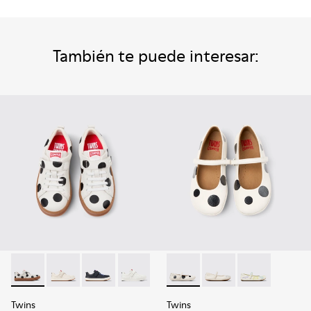
También te puede interesar:
Twins - K800247-031 - Sneakers de piel blancas para niños.
Twins - K800247-030
Twins - K800247-028 - Sneakers de piel azules
Twins - K800247-024
Twins - K800486-011 - Bailari
Twins - K800486-00
Twins - K800
Twins
Twins