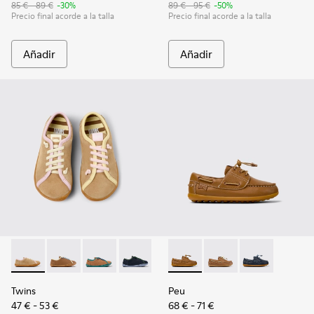
85 € - 89 €
-30%
89 € - 95 €
-50%
Precio final acorde a la talla
Precio final acorde a la talla
Añadir
Añadir
Twins - K800663-003 - Zapatos de ante y piel multicolor par
Twins - K800663-007
Twins - K800663-004
Twins - K800663-002
Twins - K800663-001
Peu - K800689-001 - Náutico
Peu - K800689-004
Peu - K800689-
Twins
Peu
47 € - 53 €
68 € - 71 €