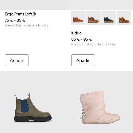
Ergo PrimaLoft®
75 € - 89 €
Kiddo - K900189-010 - Botin
Kiddo - K900189-028
Kiddo - K9001
Kiddo 
Precio final acorde a la talla
Kiddo
85 € - 95 €
Precio final acorde a la talla
Añadir
Añadir