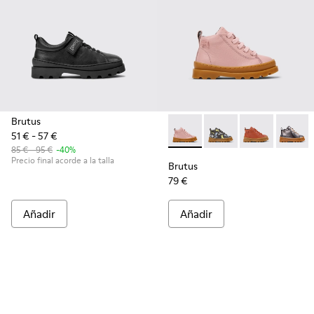
Brutus
51 € - 57 €
Brutus - K900291-013 - Botine
Brutus - K900291-014
Brutus - K900
Brutus 
85 € - 95 €
-40%
Precio final acorde a la talla
Brutus
79 €
Añadir
Añadir