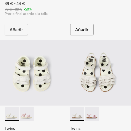
39 € - 44 €
79 € - 89 €
-50%
Precio final acorde a la talla
Añadir
Añadir
Twins - K800678-001 - Sandalias de piel blancas para niños.
Twins - K800678-002
Twins - K800676-001 - Sandali
Twins - K800676-003
Twins
Twins