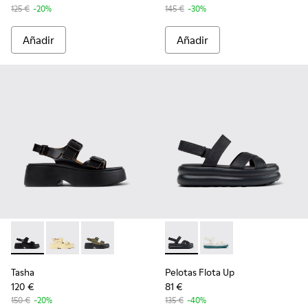
125 €
-20%
145 €
-30%
Añadir
Añadir
Tasha - K201712-001 - Sandalias de piel negras para mujer.
Tasha - K201712-005
Tasha - K201712-004
Pelotas Flota Up - K201863-00
Pelotas Flota Up - K
Tasha
Pelotas Flota Up
120 €
81 €
150 €
-20%
135 €
-40%