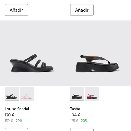
Añadir
Añadir
Louise Sandal - K201938-001 - Sandalias de piel negras para 
Louise Sandal - K201938-003 - Sandalias de piel rosa 
Tasha - K201859-001 - Sandali
Tasha - K201859-003
Louise Sandal
Tasha
120 €
104 €
150 €
-20%
125 €
-20%