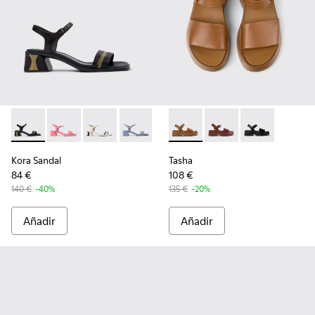
Kora Sandal - K201914-004 - Sandalias de piel negras para mu
Kora Sandal - K201914-005 - Sandalias de piel rosa pa
Kora Sandal - K201914-003 - Sandalias de piel 
Kora Sandal - K201914-002
Kora Sandal - K201914-001
Tasha - K201659-011 - Sandali
Tasha - K201659-012
Tasha - K20165
Kora Sandal
Tasha
84 €
108 €
140 €
-40%
135 €
-20%
Añadir
Añadir