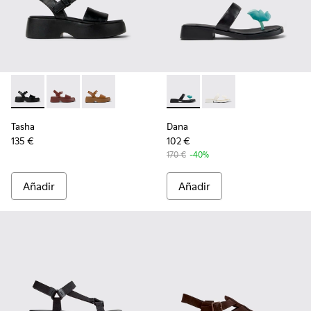
Tasha - K201659-006 - Sandalias de piel negras para mujer 
Tasha - K201659-012
Tasha - K201659-011 - Sandalias de piel marro
Dana - K201892-001 - Sandali
Dana - K201892-003 - 
Tasha
Dana
135 €
102 €
170 €
-40%
Añadir
Añadir