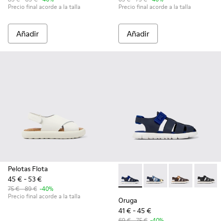
Precio final acorde a la talla
Precio final acorde a la talla
Añadir
Añadir
Pelotas Flota
45 € - 53 €
Oruga - K800242-024 - Sandali
Oruga - K800242-035 - 
Oruga - K80024
Oruga -
75 € - 89 €
-40%
Precio final acorde a la talla
Oruga
41 € - 45 €
69 € - 75 €
-40%