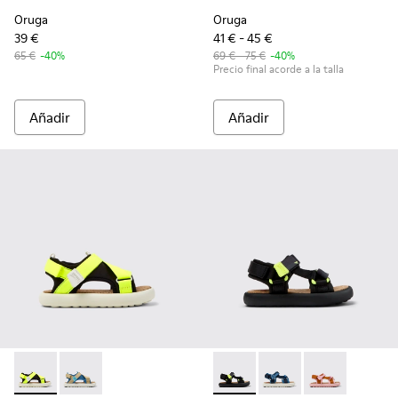
Oruga
Oruga
39 €
41 € - 45 €
65 €
-40%
69 € - 75 €
-40%
Precio final acorde a la talla
Añadir
Añadir
Pelotas Flota - K800636-001 - Sandalias de PET reciclado mul
Pelotas Flota - K800636-003 - Sandalias de PET recic
Pelotas Flota - K800579-006 
Pelotas Flota - K8005
Pelotas Flota