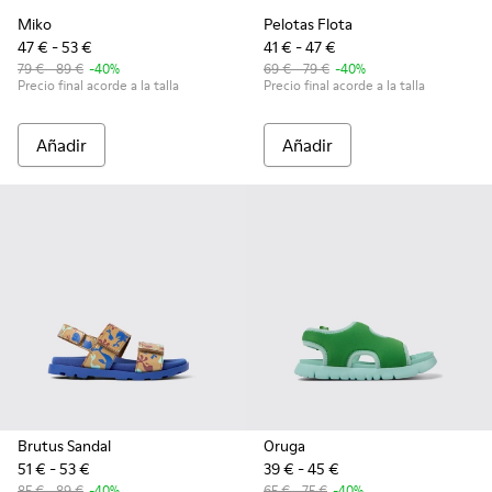
Miko
Pelotas Flota
47 € - 53 €
41 € - 47 €
79 € - 89 €
-40%
69 € - 79 €
-40%
Precio final acorde a la talla
Precio final acorde a la talla
Añadir
Añadir
Brutus Sandal
Oruga
51 € - 53 €
39 € - 45 €
85 € - 89 €
-40%
65 € - 75 €
-40%