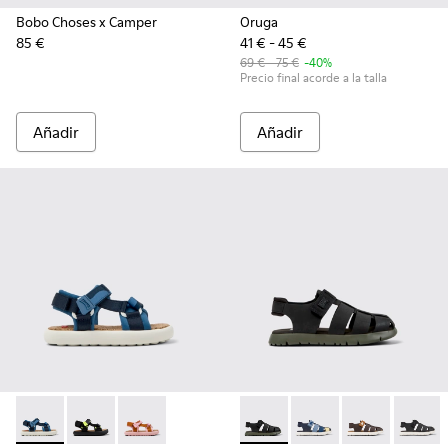
Bobo Choses x Camper
Oruga
85 €
41 € - 45 €
69 € - 75 €
-40%
Precio final acorde a la talla
Añadir
Añadir
Pelotas Flota - K800579-007 - Sandalias de PET reciclado mul
Pelotas Flota - K800579-006 - Sandalias de PET recic
Pelotas Flota - K800579-005
Oruga - K800242-028 - Sandali
Oruga - K800242-035 - 
Oruga - K80024
Oruga -