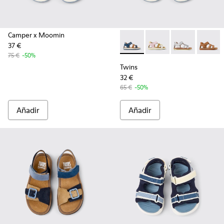
Camper x Moomin
37 €
Twins - K800628-007 - Sandal
Twins - K800628-008 -
Twins - K800
Twins 
75 €
-50%
Twins
32 €
65 €
-50%
Añadir
Añadir