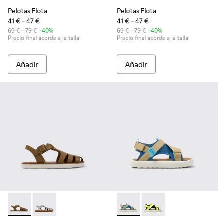
Pelotas Flota
Pelotas Flota
41 € - 47 €
41 € - 47 €
69 € - 79 €
-40%
69 € - 79 €
-40%
Precio final acorde a la talla
Precio final acorde a la talla
Añadir
Añadir
Miko - K800569-004 - Sandalia de piel marrón
Miko - K800569-003
Pelotas Flota - K800636-003 
Pelotas Flota - K8006