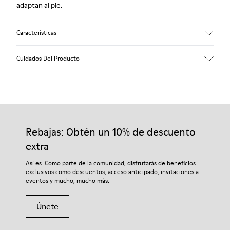
adaptan al pie.
Características
Empeine
Cuidados Del Producto
Piel vacuna
Color
Azul
Suela/Características
Nuestros zapatos se han fabricado con materiales de primera
Suela de goma (20 % reciclada)
calidad cuidadosamente seleccionados. El uso de productos
Sistema de cierre de velcro para un ajuste fácil
adecuados para el cuidado del calzado los protegerá y
Rebajas: Obtén un 10% de descuento
Forro
garantizará que duren más tiempo.
75 % Piel de cerdo 25 % Piel de cerdo con acabado serraje
extra
Si deseas obtener información detallada sobre cómo cuidar de
Así es. Como parte de la comunidad, disfrutarás de beneficios
tu par, visita nuestra
Guía para el cuidado del calzado
.
exclusivos como descuentos, acceso anticipado, invitaciones a
eventos y mucho, mucho más.
Únete