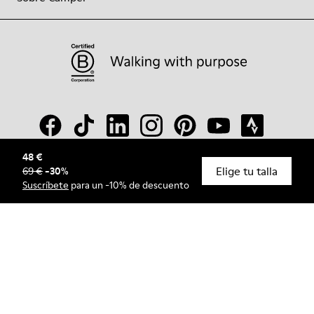
48 €
Elige tu talla
69 €
-
30
%
© Camper, 2026
Suscríbete
para un -10% de descuento