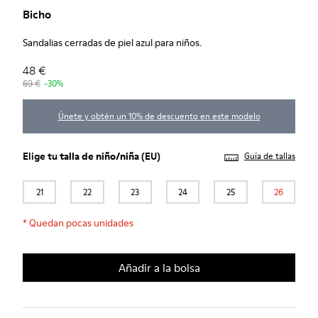
Bicho
Sandalias cerradas de piel azul para niños.
48 €
69 €
-30%
Únete y obtén un 10% de descuento en este modelo
Elige tu
talla de niño/niña
(EU)
Guía de tallas
21
22
23
24
25
26
*
Quedan pocas unidades
Añadir a la bolsa