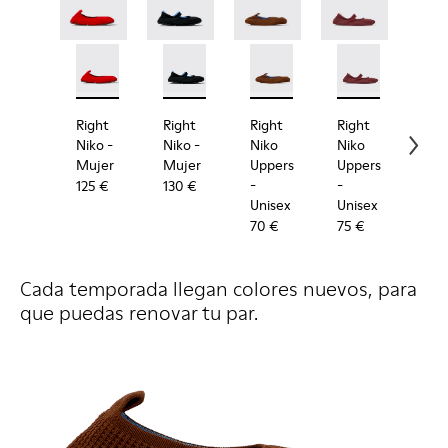
Right Niko - K201945-003 - Bailarinas rojas de textil
Right Niko - K201945-002
Right Niko - K201944-001 - Bailarinas de
Right Niko - K201944-004
Right Niko Uppers - KS0007
Right Niko Uppers -
Right Niko Uppe
Right N
Rig
Right
Right
Right
Right
Rig
Niko
-
Niko
-
Niko
Niko
Nik
Mujer
Mujer
Uppers
Uppers
Out
-
-
-
125 €
130 €
Unisex
Unisex
Uni
70 €
75 €
60 
Cada temporada llegan colores nuevos, para
que puedas renovar tu par.