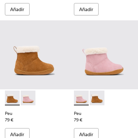
Añadir
Añadir
Peu - K900388-001 - Botines de nobuk marrón para niños.
Peu - K900388-002 - Botines de nobuk rosa para niñ
Peu - K900388-002 - Botines
Peu - K900388-001 - 
Peu
Peu
79 €
79 €
Añadir
Añadir