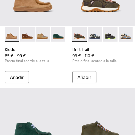
Kiddo - K900398-001 - Botines marrones de nobuk y piel par
Kiddo - K900398-005 - Botines de ante y piel marron
Kiddo - K900398-004 - Botines de ante y piel
Kiddo - K900398-002 - Botines de nobuk
Drift Trail - K900359-005 - S
Drift Trail - K900359
Drift Trail - 
Drift T
Kiddo
Drift Trail
85 € - 99 €
99 € - 110 €
Precio final acorde a la talla
Precio final acorde a la talla
Añadir
Añadir