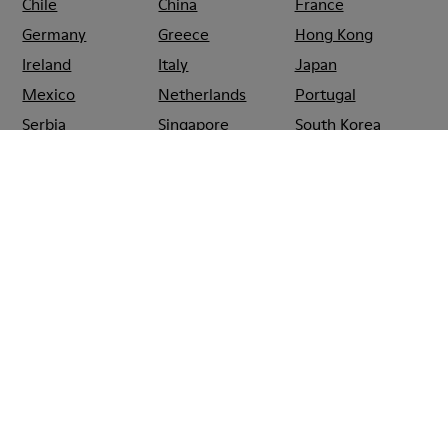
Chile
China
France
Germany
Greece
Hong Kong
Ireland
Italy
Japan
Mexico
Netherlands
Portugal
Serbia
Singapore
South Korea
Spain
Switzerland
Taiwan
Thailand
Turkey
United Arab
Emirates
United Kingdom
Usa
CAMPER
SHOPS
ESPAÑA
GRANADA
CAMPER EL CORTE
INGLES GENIL
Rebajas: Obtén un 10% de descuento
extra