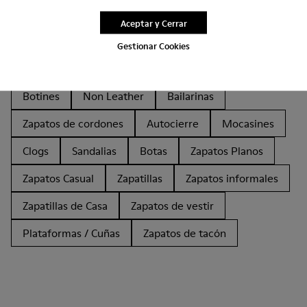
Aceptar y Cerrar
Otras Categorías
Gestionar Cookies
Botines
Non Leather
Bailarinas
Zapatos de cordones
Autocierre
Mocasines
Clogs
Sandalias
Botas
Zapatos Planos
Zapatos Casual
Zapatillas
Zapatos informales
Zapatillas de Casa
Zapatos de vestir
Plataformas / Cuñas
Zapatos de tacón