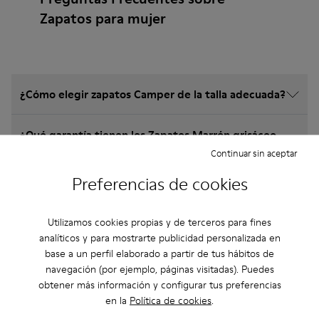
Zapatos para mujer
¿Cómo elegir zapatos Camper de la talla adecuada?
¿Qué garantía tienen los Zapatos Marrón grisáceo
para Mujer comprados en la web de Camper?
Continuar sin aceptar
Preferencias de cookies
¿Hay posibilidad de devolución en Camper?
Utilizamos cookies propias y de terceros para fines
¿Cuánto cuesta el envío de los Zapatos Marrón
analíticos y para mostrarte publicidad personalizada en
grisáceo para Mujer Camper?
base a un perfil elaborado a partir de tus hábitos de
navegación (por ejemplo, páginas visitadas). Puedes
obtener más información y configurar tus preferencias
en la
Política de cookies
.