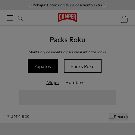
Rebajas:
Obtén un 10% de descuento extra
Packs Roku
Móntalo y desmóntalo para crear infinitos looks.
Zapatos
Packs Roku
Mujer
Hombre
21
ARTÍCULOS
Filtrar
(1)