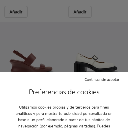
Añadir
Añadir
Continuar sin aceptar
Preferencias de cookies
Louise Sandal - K201915-003 - Sandalias de piel burdeos para
Louise Sandal - K201915-004
Louise Sandal - K201915-002 - Sandalias de pie
Louise Sandal - K201915-001
Pix London - K201876-002 - M
Pix London - K201876
Utilizamos cookies propias y de terceros para fines
Louise Sandal
Pix London
analíticos y para mostrarte publicidad personalizada en
87 €
90 €
base a un perfil elaborado a partir de tus hábitos de
145 €
-40%
150 €
-40%
navegación (por ejemplo, páginas visitadas). Puedes