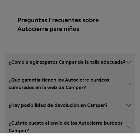
Preguntas Frecuentes sobre
Autocierre para niños
¿Cómo elegir zapatos Camper de la talla adecuada?
¿Qué garantía tienen los Autocierre burdeos
comprados en la web de Camper?
¿Hay posibilidad de devolución en Camper?
¿Cuánto cuesta el envío de los Autocierre burdeos
Camper?