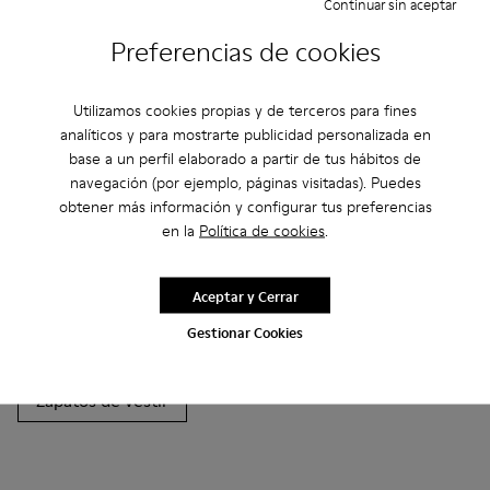
Continuar sin aceptar
Preferencias de cookies
Utilizamos cookies propias y de terceros para fines
Otras Categorías
analíticos y para mostrarte publicidad personalizada en
base a un perfil elaborado a partir de tus hábitos de
navegación (por ejemplo, páginas visitadas). Puedes
obtener más información y configurar tus preferencias
Botines
Non Leather
Bailarinas
en la
Política de cookies
.
Zapatos de cordones
Mocasines
Sandalias
Aceptar y Cerrar
Botas
Zapatos Casual
Zapatillas
Gestionar Cookies
Zapatos informales
Zapatillas de Casa
Zapatos de vestir