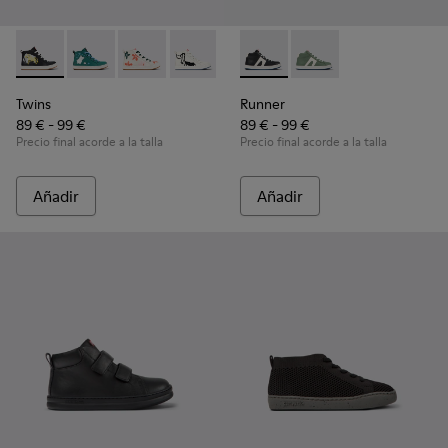
Twins - K900261-010 - Sneaker botín de piel multicolor para 
Twins - K900261-013
Twins - K900261-012
Twins - K900261-009
Twins - K900261-008
Runner - K900349-001 - Sneak
Runner - K900349-00
Twins
Runner
89 € - 99 €
89 € - 99 €
Precio final acorde a la talla
Precio final acorde a la talla
Añadir
Añadir