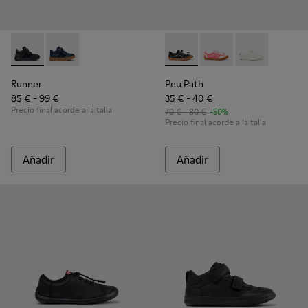
Runner - K900384-002 - Zapatillas negras de piel y nobuk pa
Runner - K900384-001
Peu Path - K800691-002 - Sne
Peu Path - K800691-
Peu Path - K8
Runner
Peu Path
85 € - 99 €
35 € - 40 €
Precio final acorde a la talla
70 € - 80 €
-50%
Precio final acorde a la talla
Añadir
Añadir