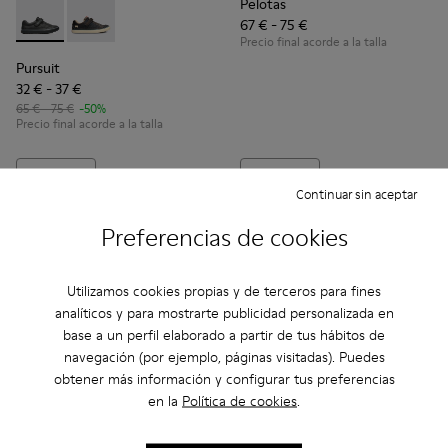
Pelotas
67 € - 75 €
Pursuit - 80343-021 - Black
Pursuit - 80343-002
Precio final acorde a la talla
Pursuit
32 € - 37 €
65 € - 75 €
-50%
Precio final acorde a la talla
Añadir
Añadir
Continuar sin aceptar
Preferencias de cookies
Utilizamos cookies propias y de terceros para fines
analíticos y para mostrarte publicidad personalizada en
base a un perfil elaborado a partir de tus hábitos de
navegación (por ejemplo, páginas visitadas). Puedes
obtener más información y configurar tus preferencias
en la
Política de cookies
.