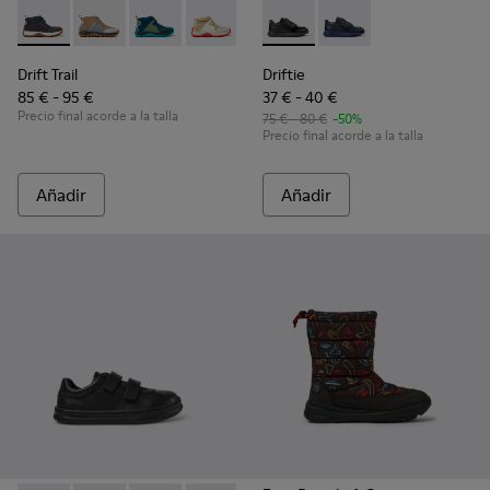
Drift Trail - K900322-003 - Sneakers de tejido negro y piel p
Drift Trail - K900322-005
Drift Trail - K900322-002
Drift Trail - K900322-001
Driftie - K800507-002 - Sneak
Driftie - K800507-00
Drift Trail
Driftie
85 € - 95 €
37 € - 40 €
Precio final acorde a la talla
75 € - 80 €
-50%
Precio final acorde a la talla
Añadir
Añadir