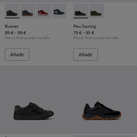
Runner - K900282-009 - Botines negros de piel y tejido para
Runner - K900282-010
Runner - K900282-004
Runner - K900282-001
Peu Touring - K900335-002 - 
Peu Touring - K9003
Runner
Peu Touring
89 € - 99 €
79 € - 95 €
Precio final acorde a la talla
Precio final acorde a la talla
Añadir
Añadir