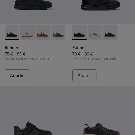
Runner - K800513-004 - Zapatillas negras de piel y textil par
Runner - K800513-015
Runner - K800513-010
Runner - K800513-009
Runner - K800513-001
Runner - K800652-001 - Zapat
Runner - K800652-0
Runner - K80
Runner
Runner
75 € - 85 €
79 € - 89 €
Precio final acorde a la talla
Precio final acorde a la talla
Añadir
Añadir