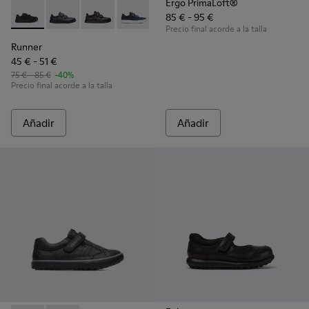
Ergo PrimaLoft®
85 € - 95 €
Runner - K800139-015 - Sneakers de tejido y piel negras
Runner - K800139-016
Runner - K800139-006 - Black
Runner - K800139-002
Precio final acorde a la talla
Runner
45 € - 51 €
75 € - 85 €
-40%
Precio final acorde a la talla
Añadir
Añadir