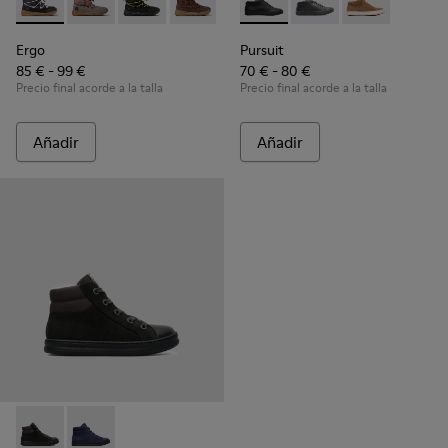
Ergo - K900324-001 - Botines negros de tejido para niños
Ergo - K900324-005
Ergo - K900324-004
Ergo - K900324-003
Ergo - K900324-002
Pursuit - K900164-001 - Blac
Pursuit - K900164-010
Pursuit - K90
Ergo
Pursuit
85 € - 99 €
70 € - 80 €
Precio final acorde a la talla
Precio final acorde a la talla
Añadir
Añadir
Runner - K900128-003 - Black
Runner - K900128-004