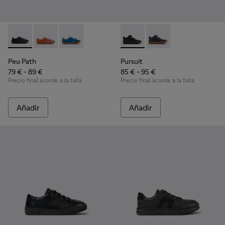
Peu Path - K800707-007 - Zapatillas negras de piel para niño
Peu Path - K800707-008
Peu Path - K800707-002
Pursuit - K900197-001 - Sneak
Pursuit - K900197-00
Peu Path
Pursuit
79 € - 89 €
85 € - 95 €
Precio final acorde a la talla
Precio final acorde a la talla
Añadir
Añadir