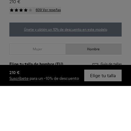
210 €
609 Ver reseñas
Únete y obtén un 10% de descuento en este modelo
Mujer
Hombre
Elige tu
talla de hombre
(EU)
Guía de tallas
210 €
Elige tu talla
Suscríbete
para un -10% de descuento
39
40
41
42
43
44
45
46
47
Comprar (Members Only)
Consulta la disponibilidad en tu tienda más cercana.