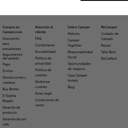
Compra en
Atención al
Sobre Camper
ReCamper
Camper.com
cliente
Historia
Cuidado de
Descuento
FAQ
Calzado
Camper
para
Contáctanos
Together
Repair
estudiantes
Accesibilidad
Responsabilidad
Take Back
Seguimiento
Social
del pedido
Política de
ReCrafted
privacidad
Oportunidades
Pago
de negocio
Política de
Envíos
cookies
Casa Camper
Devoluciones y
Hotels
Gestionar
cambios
cookies
Blog
Buy Better
Aviso legal
E-Tarjeta
Condiciones de
Regalo
venta
Garantía de
producto
Garantía de por
vida