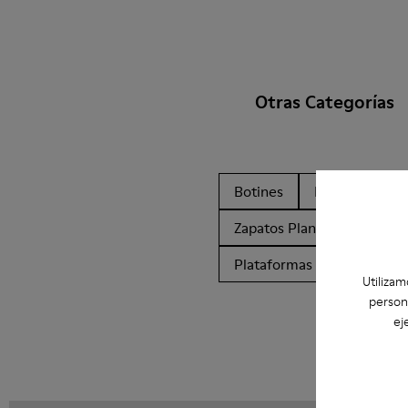
Otras Categorías
Botines
Non Leather
Zapatos Planos
Zapato
Plataformas / Cuñas
Z
Utilizam
person
ej