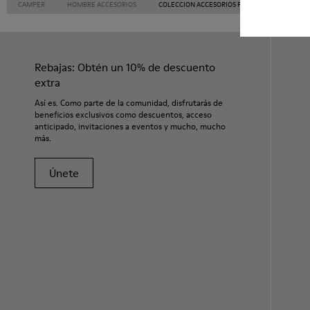
CAMPER
HOMBRE ACCESORIOS
COLECCION ACCESORIOS PARA HOMBRE
Rebajas: Obtén un 10% de descuento
extra
Así es. Como parte de la comunidad, disfrutarás de
beneficios exclusivos como descuentos, acceso
anticipado, invitaciones a eventos y mucho, mucho
más.
Únete