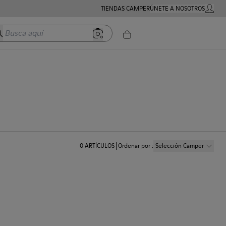
TIENDAS CAMPER
ÚNETE A NOSOTROS
MI CUE
usca aquí
0
ARTÍCULOS
Ordenar por
:
Selección Camper