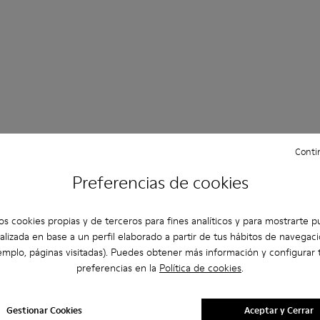
Bailarinas
Zapatos de cordones
Mocasines
Clog
Contin
Preferencias de cookies
s Casual
Zapatillas
Zapatillas de Casa
Zapatos de ves
apatos de tacón
os cookies propias y de terceros para fines analíticos y para mostrarte p
alizada en base a un perfil elaborado a partir de tus hábitos de navegaci
emplo, páginas visitadas). Puedes obtener más información y configurar 
preferencias en la
Política de cookies
.
Gestionar Cookies
Aceptar y Cerrar