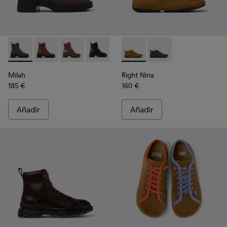
Milah - K400577-013 - Botas de media caña de piel marrón p
Milah - K400577-011
Milah - K400577-007
Milah - K400577-001
Right Nina - K400805-001 - 
Right Nina - K40080
Milah
Right Nina
185 €
160 €
Añadir
Añadir