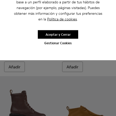
base a un perfil elaborado a partir de tus hábitos de
navegación (por ejemplo, páginas visitadas). Puedes
obtener más información y configurar tus preferencias
en la
Política de cookies
.
Aceptar y Cerrar
Peu Terreno - K400813-003 - Botines de nobuk marrón para 
Peu Terreno - K400813-002
Peu Terreno - K400813-001
Pix Berlin - K400808-001 - 
Pix Berlin - K400808
Gestionar Cookies
Peu Terreno
Pix Berlin
160 €
220 €
Añadir
Añadir