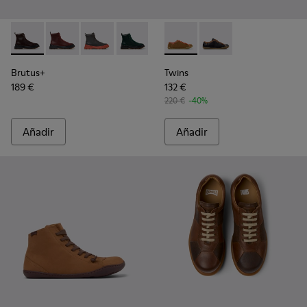
Brutus+ - K400816-002 - Botas de media caña de piel marró
Brutus+ - K400816-011
Brutus+ - K400816-006
Brutus+ - K400816-005
Brutus+ - K400816-004
Twins - K201830-006 - Zapato
Brutus+ - K400816-003
Twins - K201830-005
Brutus+ - K4008
Brutus+
Twins
189 €
132 €
220 €
-40%
Añadir
Añadir