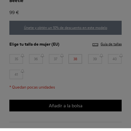
Beetle
99 €
Únete y obtén un 10% de descuento en este modelo
Elige tu
talla de mujer
(EU)
Guía de tallas
35
36
37
38
39
40
41
*
Quedan pocas unidades
Añadir a la bolsa
2 años de garantía por defectos de fábrica.