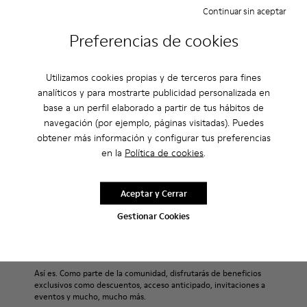
Continuar sin aceptar
Descripción
Preferencias de cookies
Para la Primavera-Verano 2013 Camper presenta el modelo
Utilizamos cookies propias y de terceros para fines
Beetle Ada, una sandalia abierta marrón y beige fabricada en
analíticos y para mostrarte publicidad personalizada en
tejido natural con una plataforma de 6,5 cm.
base a un perfil elaborado a partir de tus hábitos de
navegación (por ejemplo, páginas visitadas). Puedes
Cuidados Del Producto
obtener más información y configurar tus preferencias
en la
Política de cookies
.
Nuestros zapatos se han fabricado con materiales de primera
Aceptar y Cerrar
calidad cuidadosamente seleccionados. El uso de productos
Gestionar Cookies
adecuados para el cuidado del calzado los protegerá y
Rebajas: Obtén un 10% de descuento
garantizará que duren más tiempo.
extra
Si deseas obtener información detallada sobre cómo cuidar de
Así es. Como parte de la comunidad, disfrutarás de beneficios
tu par, visita nuestra
Guía para el cuidado del calzado
.
exclusivos como descuentos, acceso anticipado, invitaciones a
eventos y mucho, mucho más.