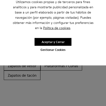
Utilizamos cookies propias y de terceros para fines
Otras Categorías
analíticos y para mostrarte publicidad personalizada en
base a un perfil elaborado a partir de tus hábitos de
navegación (por ejemplo, páginas visitadas). Puedes
obtener más información y configurar tus preferencias
Botines
Non Leather
en la
Política de cookies
Bailarinas
.
Zapatos de cordones
Mocasines
Clogs
Aceptar y Cerrar
Sandalias
Botas
Zapatos Planos
Gestionar Cookies
Zapatos Casual
Zapatillas
Zapatillas de Casa
Zapatos de vestir
Plataformas / Cuñas
Zapatos de tacón