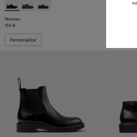
ej
Norman - K100999-001 - Zapatos de piel negros para hombr
Norman - K100999-005 - Zapatos de ante grises par
Norman - K100999-002
Walden - K10
Walde
Norman
Walden
150 €
180 €
Personalizar
Añadir