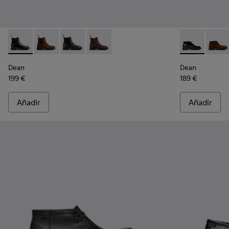
Dean - K300492-001 - Botines de piel negros para hombre.
Dean - K300492-007
Dean - K300492-005
Dean - K300492-004
Dean - K3004
Dean 
Dean
Dean
199 €
189 €
Añadir
Añadir