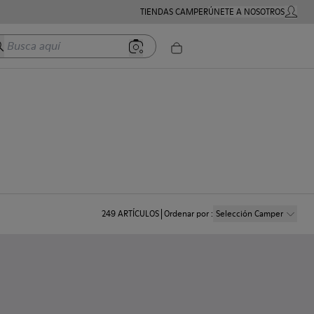
TIENDAS CAMPER
ÚNETE A NOSOTROS
MI CUE
usca aquí
249
ARTÍCULOS
Ordenar por
:
Selección Camper