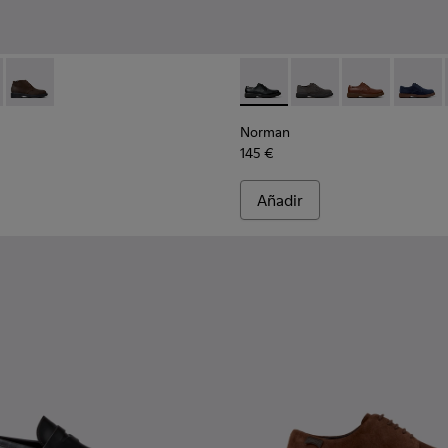
93-001 - Botines de piel negros para hombre.
- K300493-007
Dean - K300493-006
Norman - K100998-001 - Zapa
Norman - K100998-0
Norman - K10
Norman
Norman
145 €
Añadir