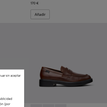
170 €
Añadir
uar sin aceptar
ublicidad
ón (por