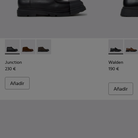
Junction - K300475-004 - Botines de piel negros para homb
Junction - K300475-005 - Botines de ante marrón pa
Junction - K300475-001
Walden - K10
Walde
Junction
Walden
230 €
190 €
Añadir
Añadir