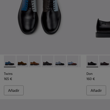
Twins - K100979-026 - Zapatos de piel multicolor para homb
Twins - K100979-027 - Zapatos de ante marrones par
Twins - K100979-025 - Zapatos marrones de pi
Twins - K100979-022 - Zapatos de piel
Twins - K100979-016
Twins - K100979-015
Twins - K100979-
Don - K101140
Twins - K
Don - 
Twi
Twins
Don
165 €
160 €
Añadir
Añadir