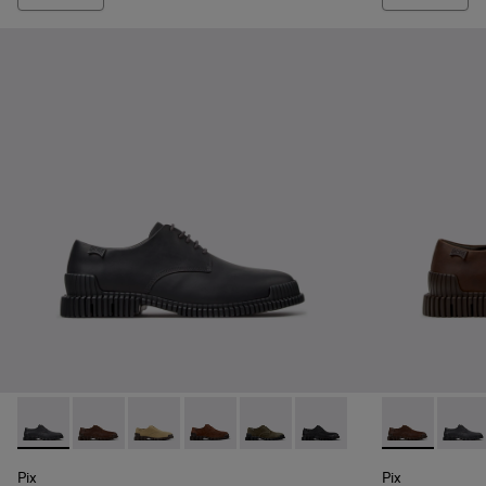
Pix - K101076-008 - Zapatos de piel grises para hombre.
Pix - K101076-010 - Zapatos de piel marrones para h
Pix - K101076-006
Pix - K101076-005 - Zapatos de ante 
Pix - K101076-003
Pix - K101076-001 - Zapa
Pix - K101076
Pix - 
Pix
Pix