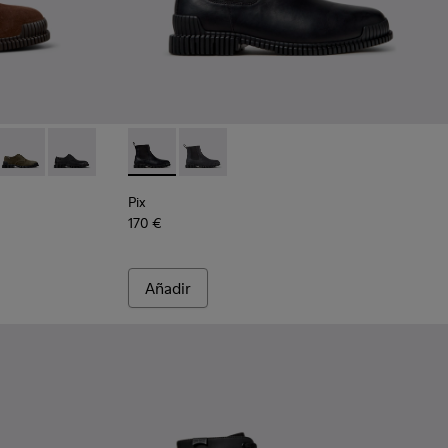
s de piel negros para hombre.
 de ante marrones para hombre.
apatos de piel marrones para hombre.
008 - Zapatos de piel grises para hombre.
101076-006
Pix - K101076-003
Pix - K101076-001 - Zapatos de piel negros para hombre
Pix - K300562-001 - Botines de piel negros 
Pix - K300562-002
Pix
170 €
Añadir