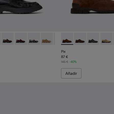
re.
ra hombre.
0633-048 - Mocasines de piel negros para hombre.
n - K100633-049 - Mocasines de piel marrones para hombre.
Walden - K100633-046
Walden - K100633-045
Walden - K100633-043
Walden - K100633-027
Walden - K100633-019 - Mocasine
Pix - K101076-005 - Zapatos
Pix - K101076-010 - Z
Pix - K101076-
Pix - K
Pix
87 €
145 €
-40%
Añadir