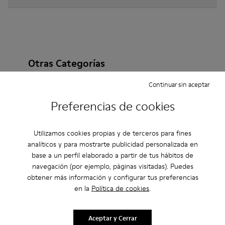
Otras Categorías
Continuar sin aceptar
Preferencias de cookies
Botines
Non Leather
Bailarinas
Zapatos de cordones
Mocasines
Clogs
Utilizamos cookies propias y de terceros para fines
analíticos y para mostrarte publicidad personalizada en
Botas
Zapatos Casual
Zapatillas
base a un perfil elaborado a partir de tus hábitos de
navegación (por ejemplo, páginas visitadas). Puedes
Zapatillas de Casa
Zapatos de vestir
obtener más información y configurar tus preferencias
en la
Política de cookies
.
Plataformas / Cuñas
Zapatos de tacón
Aceptar y Cerrar