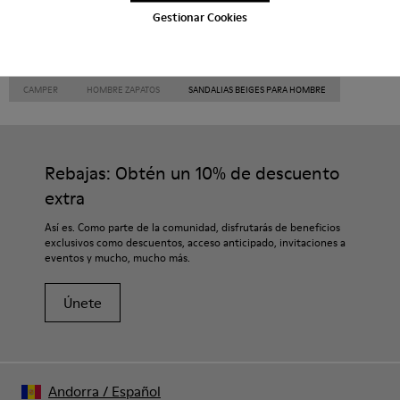
Gestionar Cookies
CAMPER
HOMBRE ZAPATOS
SANDALIAS BEIGES PARA HOMBRE
Rebajas: Obtén un 10% de descuento
extra
Así es. Como parte de la comunidad, disfrutarás de beneficios
exclusivos como descuentos, acceso anticipado, invitaciones a
eventos y mucho, mucho más.
Únete
Andorra
/
Español