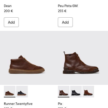
Dean
Peu Pista GM
200 €
255 €
Add
Add
Runner Twentyfive - K300554-002 - Brown Leather Sneaker
Runner Twentyfive - K300554-001
Pix - K300542-005 - Brown L
Pix - K300542-004 - B
Pix - K300542
Runner Twentyfive
Pix