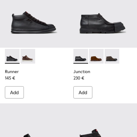
Runner - K300550-004 - Black Leather and Nubuck Sneakers
Runner - K300550-003 - Brown Leather and Nubuck 
Junction - K300475-004 - Bl
Junction - K300475-0
Junction - K3
Runner
Junction
145 €
230 €
Add
Add