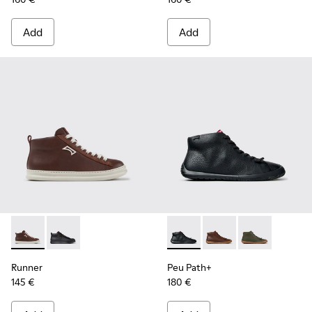
Add
Add
Runner - K300550-003 - Brown Leather and Nubuck Sneaker
Runner - K300550-004 - Black Leather and Nubuck S
Peu Path+ - K300558-004 - B
Peu Path+ - K300558-
Peu Path+ - 
Runner
Peu Path+
145 €
180 €