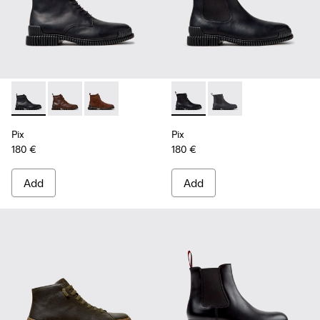
Pix - K300542-004 - Black Leather Ankle Boots for Men.
Pix - K300542-005 - Brown Leather Ankle Boots for 
Pix - K300542-003
Pix - K300562-001 - Black Le
Pix - K300562-002
Pix
Pix
180 €
180 €
Add
Add