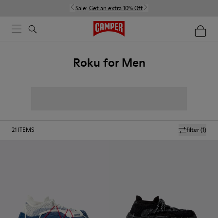
Sale:
Get an extra 10% Off
Roku for Men
21
ITEMS
filter
(1)