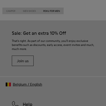
CAMPER
MEN SHOES
ROKU FOR MEN
Sale: Get an extra 10% Off
That's right. As part of our community, you'll enjoy exclusive
benefits such as discounts, early access, event invites and much,
much more.
Join us
Belgium
/
English
Help