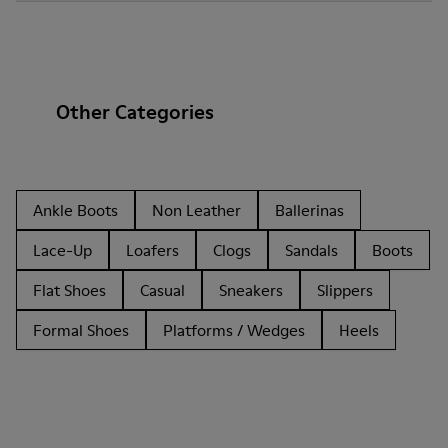
Other Categories
Ankle Boots
Non Leather
Ballerinas
Lace-Up
Loafers
Clogs
Sandals
Boots
Flat Shoes
Casual
Sneakers
Slippers
Formal Shoes
Platforms / Wedges
Heels