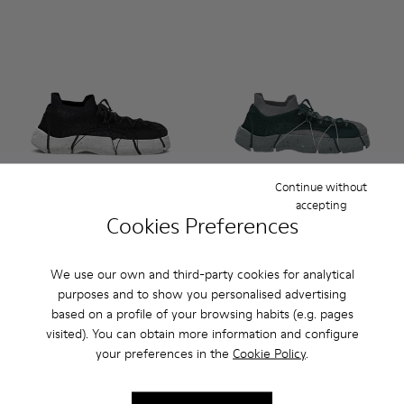
Continue without
accepting
Cookies Preferences
Custom Roku - K100953-999-R002 - Disassembled Sneaker 
Custom Roku - K100953-007 - Green, blue Sneaker f
Custom Roku - K100953-003 - White Textile S
Custom Roku - K100953-001 - Multicolo
Custom Roku - K100953-010 - B
Custom Roku - K100953-010 
Custom Roku - K100953-
Custom Roku - K100953
Custom Roku - K
Custom Roku -
Custom Ro
Custom
Cu
Custom Roku
Custom Roku
We use our own and third-party cookies for analytical
180 €
180 €
purposes and to show you personalised advertising
based on a profile of your browsing habits (e.g. pages
Customize
Customize
visited). You can obtain more information and configure
your preferences in the
Cookie Policy
.