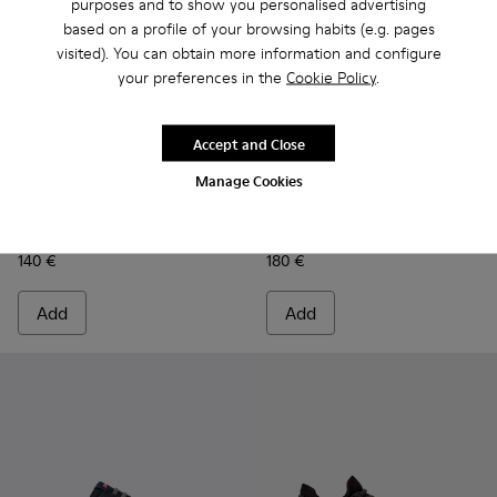
purposes and to show you personalised advertising
based on a profile of your browsing habits (e.g. pages
visited). You can obtain more information and configure
your preferences in the
Cookie Policy
.
Accept and Close
Manage Cookies
Peu Touring - K300305-027 - Black Leather Sneakers for Me
Peu Touring - K300305-025
Peu Touring - K300305-024
Peu Touring - K300305-023
Peu Touring - K300305-021
Peu Serra - K101075-010 - Br
Peu Touring - K300305-
Peu Serra - K101075-0
Peu Serra - K1
Peu Ser
Peu Touring
Peu Serra
140 €
180 €
Add
Add