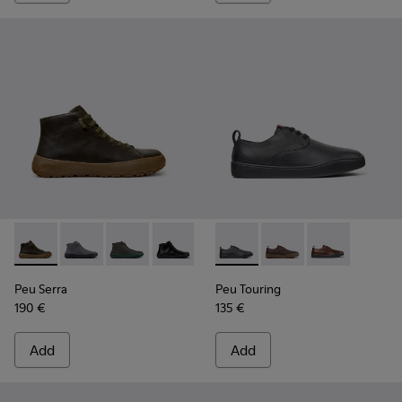
Peu Serra - K300541-004 - Green Regenerative Leather Ankl
Peu Serra - K300541-005
Peu Serra - K300541-003
Peu Serra - K300541-001 - Black Leath
Peu Touring - K100977-004 -
Peu Touring - K10097
Peu Touring -
Peu Serra
Peu Touring
190 €
135 €
Add
Add