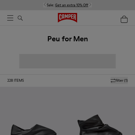
Sale:
Get an extra 10% Off
Peu for Men
228
ITEMS
filter
(1)