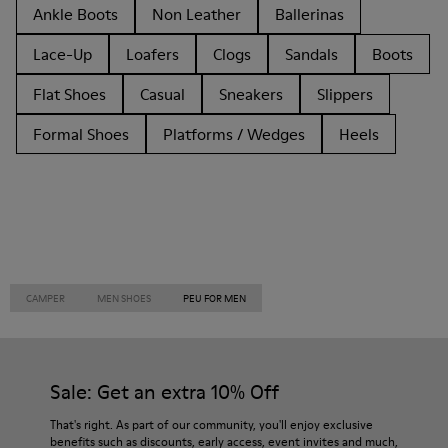
Ankle Boots
Non Leather
Ballerinas
Lace-Up
Loafers
Clogs
Sandals
Boots
Flat Shoes
Casual
Sneakers
Slippers
Formal Shoes
Platforms / Wedges
Heels
CAMPER
MEN SHOES
PEU FOR MEN
Sale: Get an extra 10% Off
That's right. As part of our community, you'll enjoy exclusive
benefits such as discounts, early access, event invites and much,