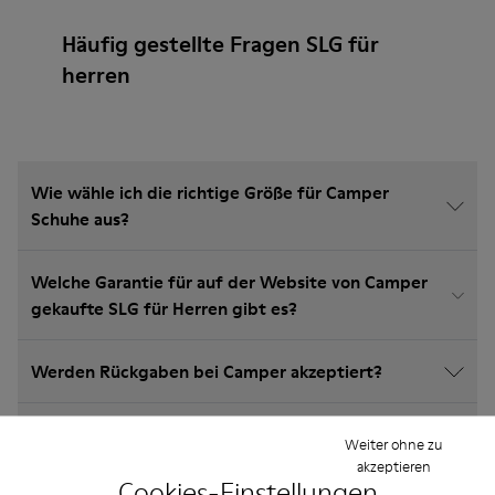
Häufig gestellte Fragen SLG für
herren
Wie wähle ich die richtige Größe für Camper
Schuhe aus?
Welche Garantie für auf der Website von Camper
gekaufte SLG für Herren gibt es?
Werden Rückgaben bei Camper akzeptiert?
Wie viel kostet der Versand für Camper SLG für
Weiter ohne zu
Herren?
akzeptieren
Cookies-Einstellungen