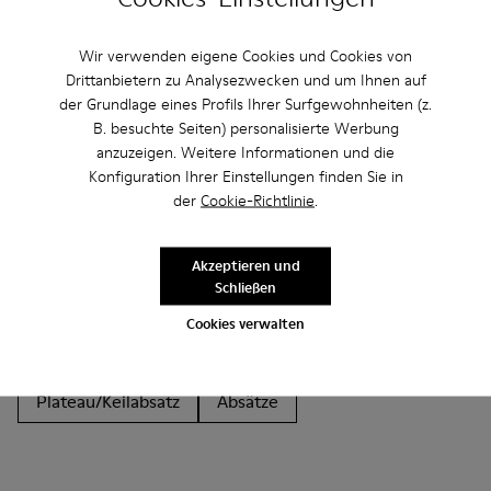
Wir verwenden eigene Cookies und Cookies von
Drittanbietern zu Analysezwecken und um Ihnen auf
der Grundlage eines Profils Ihrer Surfgewohnheiten (z.
Andere Kategorien
B. besuchte Seiten) personalisierte Werbung
anzuzeigen. Weitere Informationen und die
Konfiguration Ihrer Einstellungen finden Sie in
der
Cookie-Richtlinie
.
Stiefeletten
Lederfreie-Schuhe
Ballerinas
Akzeptieren und
Schnürschuhe
Mokassins
Clogs
Sandalen
Schließen
Stiefel
Flache Schuhe
Lässige Schuhe
Cookies verwalten
Sneaker
Slipper
Elegante Schuhe
Plateau/Keilabsatz
Absätze