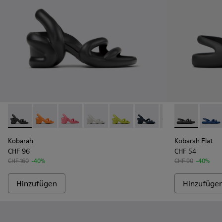
Kobarah - K100839-006 - Schwarze Synthetik-Sandalen für 
Kobarah - K100839-034 - Orangefarbene Synthetik-Sa
Kobarah - K100839-032 - Pinkfarbene Syntheti
Kobarah - K100839-028 - Weißer Herren
Kobarah - K100839-027 - Gelbe
Kobarah - K100839-026 -
Kobarah - K10083
Kobarah Flat 
Kobarah -
Kobara
Kob
Kobarah
Kobarah Flat
CHF 96
CHF 54
CHF 160
-40%
CHF 90
-40%
Hinzufügen
Hinzufüge