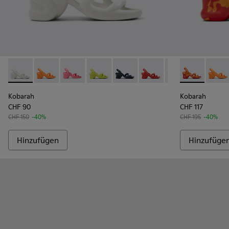
Kobarah - K100839-028 - Weißer Herrensandalette aus Textil
Kobarah - K100839-034 - Orangefarbene Synthetik-Sa
Kobarah - K100839-032 - Pinkfarbene Syntheti
Kobarah - K100839-027 - Gelbe Herren
Kobarah - K100839-026 - Blaue 
Kobarah - K100839-025 
Kobarah - K10083
Kobarah - K1
Kobarah -
Kobara
Kob
Kobarah
Kobarah
CHF 90
CHF 117
CHF 150
-40%
CHF 195
-40%
Hinzufügen
Hinzufüge