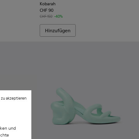
Kobarah
CHF 90
CHF 150
-40%
Hinzufügen
 zu akzeptieren
cken und
uchte