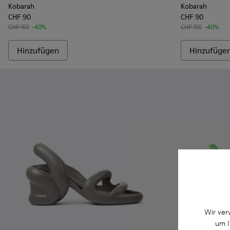
Kobarah
Kobarah
CHF 90
CHF 90
CHF 150
-40%
CHF 150
-40%
Hinzufügen
Hinzufüge
Wir ver
um I