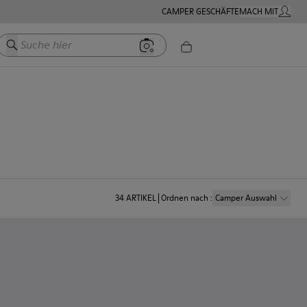
CAMPER GESCHÄFTE
MACH MIT
MEIN K
Suche hier
34
ARTIKEL
Ordnen nach
:
Camper Auswahl