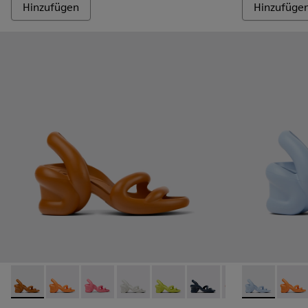
Hinzufügen
Hinzufüge
Kobarah - K100839-010 - Unisex-Sandale in Braun
Kobarah - K100839-034 - Orangefarbene Synthetik-Sa
Kobarah - K100839-032 - Pinkfarbene Syntheti
Kobarah - K100839-028 - Weißer Herren
Kobarah - K100839-027 - Gelbe
Kobarah - K100839-026 -
Kobarah - K10083
Kobarah - K1
Kobarah -
Kobara
Kob