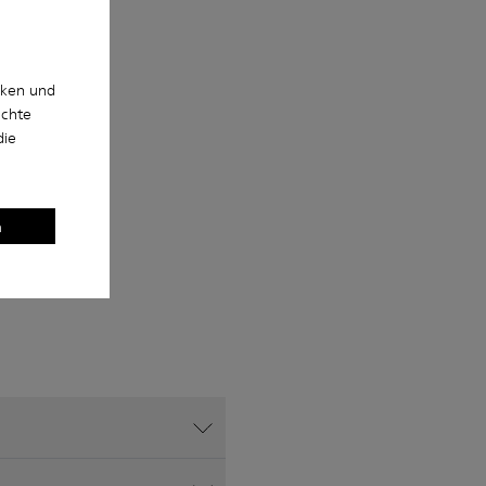
cken und
uchte
die
n