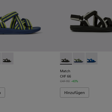
781-008 - Blau-gelbe Herrensandale aus Textil
- K100781-004 - Herrensandale aus Recycling-PET in Blau
Match - K100781-001 - Herrensandale aus Recycling-PET Sch
Match - K100781-001 - Herr
Match - K100781-008 -
Match - K10078
Match
CHF 66
CHF 110
-40%
n
Hinzufügen