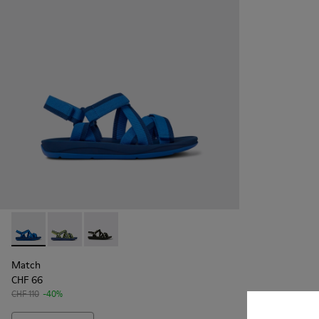
Match - K100781-004 - Herrensandale aus Recycling-PET in 
Match - K100781-008 - Blau-gelbe Herrensandale aus
Match - K100781-001 - Herrensandale aus Re
Match
CHF 66
CHF 110
-40%