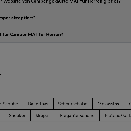
er Website von Camper gekaufte MAT für Herren gibt es?
per akzeptiert?
nd für Camper MAT für Herren?
n
e-Schuhe
Ballerinas
Schnürschuhe
Mokassins
Sneaker
Slipper
Elegante Schuhe
Plateau/Keil