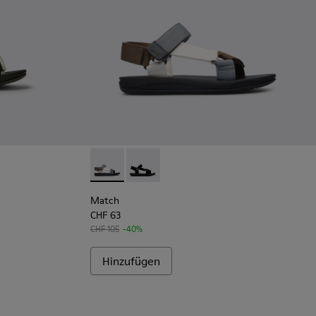
warz/Weiß
ensandale aus Recycling-PET Schwarz/Weiß
 Blau-gelbe Herrensandale aus Textil
1-004 - Herrensandale aus Recycling-PET in Blau
Match - K100539-013 - Mehrfarbige Herrens
Match - K100539-001 - Schwarze Texti
Match
CHF 63
CHF 105
-40%
Hinzufügen