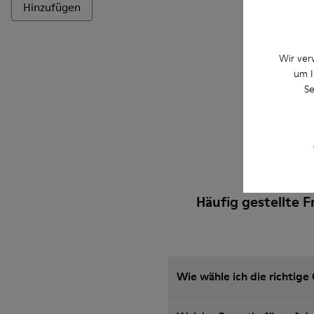
Hinzufügen
Wir ver
um I
Se
Häufig gestellte 
Wie wähle ich die richtig