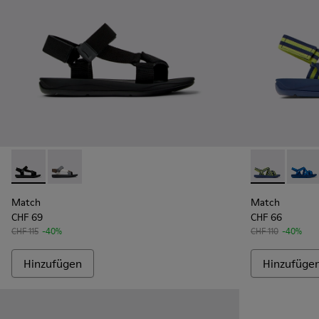
Match - K100539-001 - Schwarze Textilsandalen für Herren.
Match - K100539-013 - Mehrfarbige Herrensandale
Match - K100
Match 
Match
Match
CHF 69
CHF 66
CHF 115
-40%
CHF 110
-40%
Hinzufügen
Hinzufüge