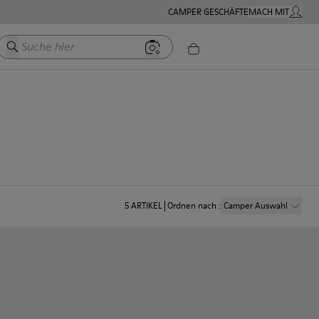
CAMPER GESCHÄFTE
MACH MIT
MEIN K
Suche hier
5
ARTIKEL
Ordnen nach
:
Camper Auswahl