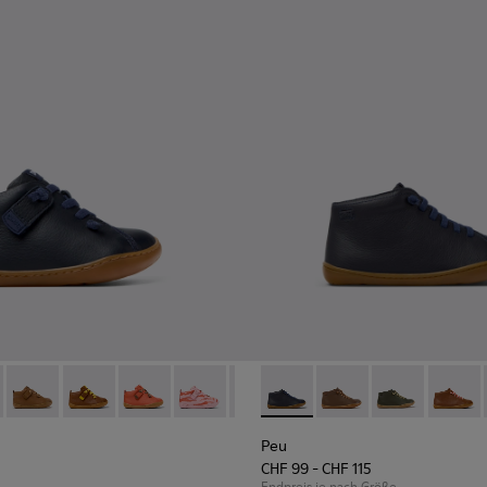
d Leder für Kinder.
en aus Nubukleder und Leder.
iefelette aus Nubukleder und Leder.
82 - Blaue Lederstiefeletten für Kinder.
 80153-120
Peu - 80153-119 - Braune Lederstiefeletten für Kinder.
Peu - 80153-116
Peu - 80153-115
Peu - 80153-113
Peu - 80153-108
Peu - 90019-096 - Blaue Stief
Peu - 80153-107
Peu - 90019-131
Peu - 80153-105
Peu - 90019-13
Peu - 8015
Peu - 9
Peu 
Peu
CHF 99 - CHF 115
Endpreis je nach Größe