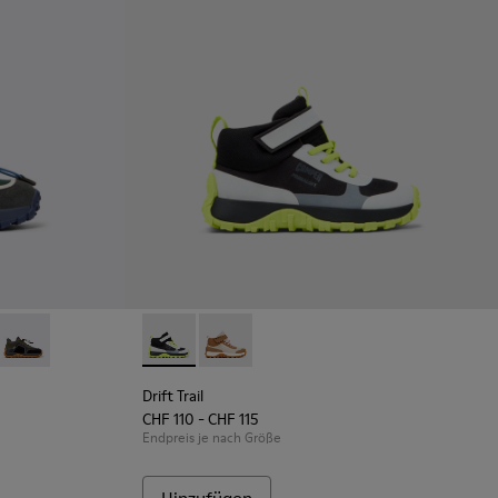
eder für Kinder.
d Nubukleder für Kinder.
xtil und Nubukleder für Kinder.
Mehrfarbige Sneaker-Boots aus Textil und Nubukleder für Kinder
-005 - Mehrfarbige Sneaker-Boots aus Textil und Nubukleder für
K900359-004 - Mehrfarbige Sneaker-Boots aus Textil und Nubukle
rail - K900359-003
Drift Trail - K900359-001
Drift Trail - K900385-002 - Mehrfarbige Kinde
Drift Trail - K900385-001
Drift Trail
CHF 110 - CHF 115
Endpreis je nach Größe