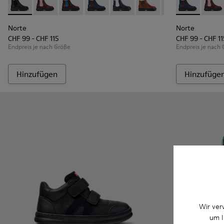
Norte - K900149-001 - Schwarze Lederstiefeletten für Kinde
Norte - K900149-026
Norte - K900149-025 - Braune Kinderstiefelet
Norte - K900149-024 - Blaue Lederstief
Norte - K900149-023
Norte - K900149-022 - Br
Norte - K900149-0
Norte - K9001
Norte - K
Norte
No
Norte
Norte
CHF 99 - CHF 115
CHF 99 - CHF 11
Endpreis je nach Größe
Endpreis je nach
Hinzufügen
Hinzufüge
Wir ver
um I