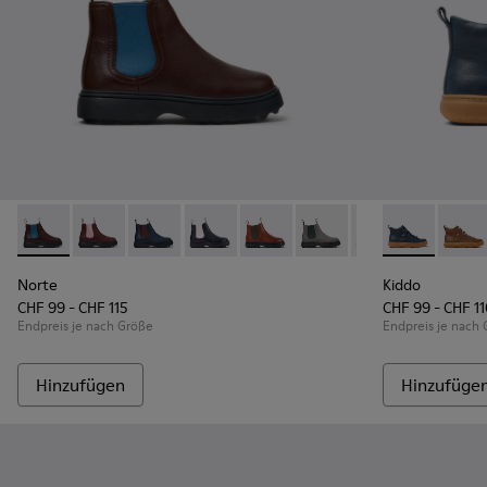
Norte - K900149-025 - Braune Kinderstiefelette aus Leder.
Norte - K900149-026
Norte - K900149-024 - Blaue Lederstiefeletten
Norte - K900149-023
Norte - K900149-022 - Braunrote
Norte - K900149-021 - Gr
Norte - K900149
Kiddo - K9001
Norte - K
Kiddo 
No
Norte
Kiddo
CHF 99 - CHF 115
CHF 99 - CHF 1
Endpreis je nach Größe
Endpreis je nach
Hinzufügen
Hinzufüge