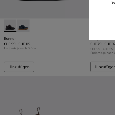
Se
Runner - K900384-002 - Schwarze Sneaker aus Leder und Nu
Runner - K900384-001 - Blaue Leder- und Nubuk-Snea
Camper x Moo
Campe
Runner
Camper x Moo
CHF 99 - CHF 115
CHF 79 - CHF 9
Endpreis je nach Größe
CHF 99 - CHF 115
Endpreis je nach
Hinzufügen
Hinzufüge