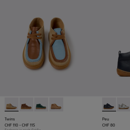
Twins - K900398-004 - Braune Stiefeletten aus Wildleder un
Twins - K900398-005
Twins - K900398-002 - Graue Kinderstiefelett
Twins - K900398-001 - Braune Kinderst
Peu - 80153-0
Peu -
Twins
Peu
CHF 110 - CHF 115
CHF 80
Endpreis je nach Größe