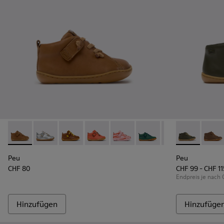
Peu - 80153-119 - Braune Lederstiefeletten für Kinder.
Peu - 80153-120
Peu - 80153-116
Peu - 80153-115
Peu - 80153-113
Peu - 80153-108
Peu - 80153-107
Peu - 90019-1
Peu - 801
Peu - 
Pe
Peu
Peu
CHF 80
CHF 99 - CHF 11
Endpreis je nach
Hinzufügen
Hinzufüge