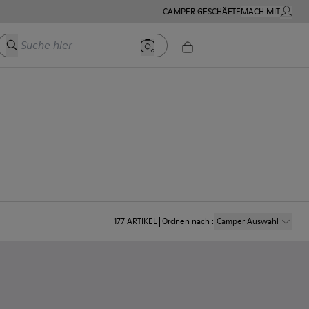
CAMPER GESCHÄFTE
MACH MIT
MEIN K
Suche hier
177
ARTIKEL
Ordnen nach
:
Camper Auswahl