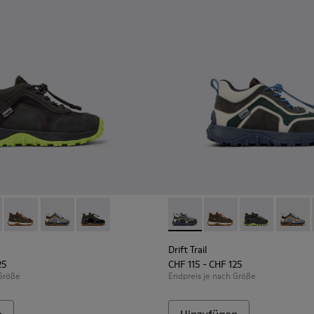
en aus Leder.
 K900359-004 - Mehrfarbige Sneaker-Boots aus Textil und Nubukl
Trail - K900359-006 - Mehrfarbige Sneaker-Boots aus Textil un
Drift Trail - K900359-005 - Mehrfarbige Sneaker-Boots aus Te
Drift Trail - K900359-003
Drift Trail - K900359-001
Drift Trail - K900359-006 - 
Drift Trail - K900359
Drift Trail - 
Drift T
Drift Trail
25
CHF 115 - CHF 125
 Größe
Endpreis je nach Größe