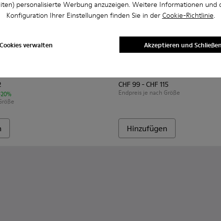
iten) personalisierte Werbung anzuzeigen. Weitere Informationen und 
Konfiguration Ihrer Einstellungen finden Sie in der
Cookie-Richtlinie
.
Cookies verwalten
Akzeptieren und Schließe
buk für Kinder.
ker für Kinder.
min - K900261-013 - Grüne und weiße Leder-Sneaker für Kind
r x Moomin - K900261-012
Camper x Moomin - K900261-010 - Mehrfarbige Leder-Sneaker
Camper x Moomin - K900261-009
Camper x Moomin - K900261-008
Twins - 90019-123 - Mehrfarb
Twins - 90019-131
Twins - 90019-
Twins -
min
Twins
2
CHF 99 - CHF 115
Endpreis je nach Größe
-20%
 Größe
n
Hinzufügen