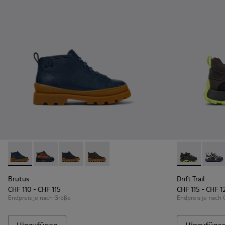
Brutus - K900370-006 - Blaue Kinderstiefelette aus Leder.
Brutus - K900370-005 - Mehrfarbige Kinderstiefelett
Brutus - K900370-004
Brutus - K900370-001
Drift Trail -
Drift 
Brutus
Drift Trail
CHF 110 - CHF 115
CHF 115 - CHF 1
Endpreis je nach Größe
Endpreis je nach