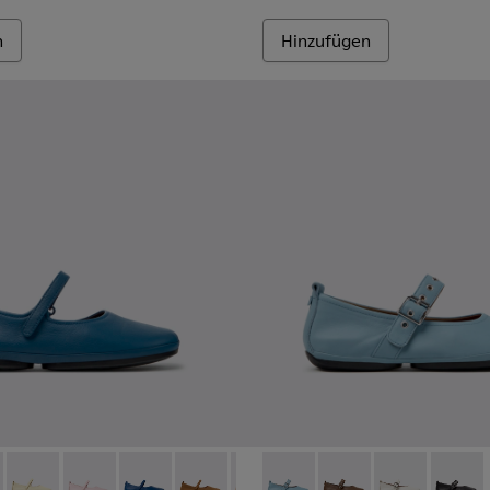
n
Hinzufügen
ET und technischen Materialien für Damen.
r aus recyceltem PET – für Damen.
aus recyceltem PET und technischen Materialien für Damen.
und graue Sneaker aus recyceltem PET und technisch entwicke
 K201365-035 - Blaue Lederschuhe für Damen.
Nina - K201365-039
Right Nina - K201365-036
Right Nina - K201365-034
Right Nina - K201365-033
Right Nina - K201365-030
Right Nina - K201365-027
Right Nina - K201962-003 - B
Right Nina - K201365-024
Right Nina - K201962
Right Nina - K201
Right Nina - 
Right Nina 
Right N