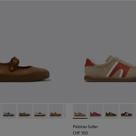
r und Leder für Damen.
 und Nubuk-Sneaker für Damen.
03
1885-002
 K201825-010 - Braune Ballerinas aus Veloursleder und Leder 
k - K201885-001
erreno - K201825-009
Peu Terreno - K201825-008 - Blaue Ballerinas aus Wildleder 
Peu Terreno - K201825-007
Peu Terreno - K201825-006
Peu Terreno - K201825-003
Peu Terreno - K201825-001
Pelotas Soller - K201608-03
Pelotas Soller - K20
Pelotas Soller
Pelotas
Pelotas Soller
CHF 150