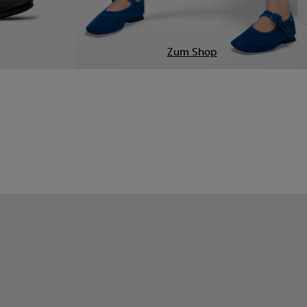
Zum Shop
 Damen.
chwarze Ballerinas aus Leder Für Damen.
017
201643-013