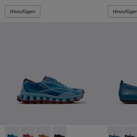
Hinzufügen
Hinzufüge
Pelotissima - K201922-011 - Blaue Sneaker aus recyceltem P
Pelotissima - K201922-010 - Bordeauxfarbene Sneake
Pelotissima - K201922-007 - Braune Sneaker 
Pelotissima - K201922-006 - Schwarze 
Right Nina -
Right 