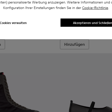
iten) personalisierte Werbung anzuzeigen. Weitere Informationen und 
Konfiguration Ihrer Einstellungen finden Sie in der
Cookie-Richtlinie
.
s recyceltem PET und technisch entwickelten Materialien. für
eltem PET und technischen Materialien für Damen.
 Sneaker aus recyceltem PET – für Damen.
eaker aus recyceltem PET und technischen Materialien für Da
201987-001 - Schwarze Ballerinas aus Veloursleder und Textil 
ath+ - K201987-002
Donna - K201936-001 - Schw
Donna - K201936-002
Cookies verwalten
Akzeptieren und Schließe
Donna
CHF 195
n
Hinzufügen