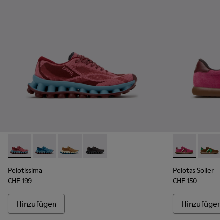
Pelotissima - K201922-010 - Bordeauxfarbene Sneaker aus r
Pelotissima - K201922-011 - Blaue Sneaker aus recyc
Pelotissima - K201922-007 - Braune Sneaker 
Pelotissima - K201922-006 - Schwarze 
Pelotas Soll
Pelota
Pelotissima
Pelotas Soller
CHF 199
CHF 150
Hinzufügen
Hinzufüge