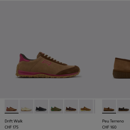
Drift Walk - K201885-008 - Braune Sneaker aus Velourslede
Drift Walk - K201885-010
Drift Walk - K201885-009 - Schwarze Leder-
Drift Walk - K201885-007
Drift Walk - K201885-006
Drift Walk - K201885-0
Drift Walk - K20
Peu Terreno -
Drift Wal
Peu T
Drift Walk
Peu Terreno
CHF 175
CHF 160