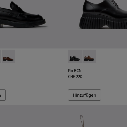
r Damen.
90-001 - Schwarze Lederschuhe für Damen.
- K201790-008
Dean - K201790-005
Pix BCN - K201949-001 - Sc
Pix BCN - K201949-0
Pix BCN
CHF 220
n
Hinzufügen