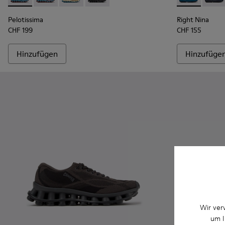
Pelotissima
Right Nina
CHF 199
CHF 155
Hinzufügen
Hinzufüge
Wir ver
um I