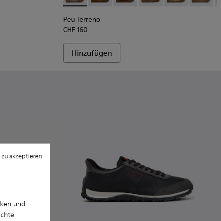
Peu Terreno
CHF 160
Hinzufügen
 zu akzeptieren
cken und
uchte