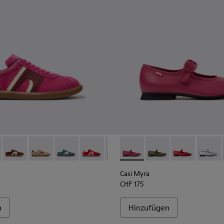
ecyceltem PET – für Damen.
eltem PET und technischen Materialien für Damen.
aus recyceltem PET und technischen Materialien für Damen.
und graue Sneaker aus recyceltem PET und technisch entwicke
er - K201608-041 - Mehrfarbige Nubuk- und Ledersneaker für 
s Soller - K201608-038
Pelotas Soller - K201608-037
Pelotas Soller - K201608-036 - Mehrfarbige Sneaker a
Pelotas Soller - K201608-031
Pelotas Soller - K201608-029
Pelotas Soller - K201608-027
Casi Myra - K201629-016 - R
Pelotas Soller - K201608-
Casi Myra - K201629-
Pelotas Soller - K
Casi Myra - K
Pelotas Sol
Casi My
Pelo
Casi Myra
CHF 175
n
Hinzufügen