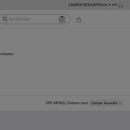
CAMPER GESCHÄFTE
MACH MIT
MEIN K
Suche hier
anntesten
1767
ARTIKEL
Ordnen nach
:
Camper Auswahl