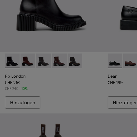
Pix London - K400804-001 - Schwarze Lederstiefeletten fü
Pix London - K400804-006
Pix London - K400804-005
Pix London - K400804-004
Pix London - K400804-002
Dean - K2017
Dean 
Pix London
Dean
CHF 216
CHF 199
CHF 240
-10%
Hinzufügen
Hinzufüge