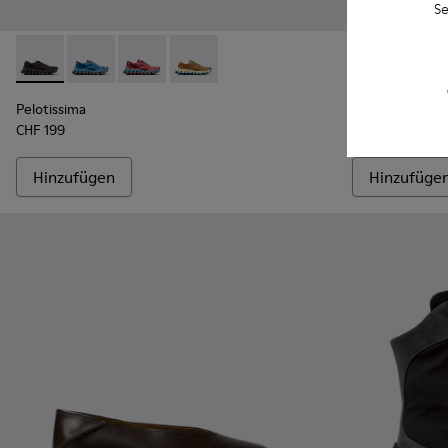
Se
Pelotissima - K201922-006 - Schwarze und graue Sneaker au
Pelotissima - K201922-011 - Blaue Sneaker aus recyc
Pelotissima - K201922-010 - Bordeauxfarbene
Pelotissima - K201922-007 - Braune Sn
Peu Path+ - K
Peu P
Pelotissima
Peu Path+
CHF 199
CHF 160
Hinzufügen
Hinzufüge