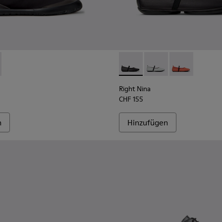
.
253-046
K400862-002 - Schwarze hohe Stiefel aus Textil und Leder für
 - K201253-041
ath+ - K400862-001
i Myra - K201253-015
Right Nina - K201643-002 - S
Right Nina - K201643-
Right Nina - K
Right Nina
CHF 155
n
Hinzufügen