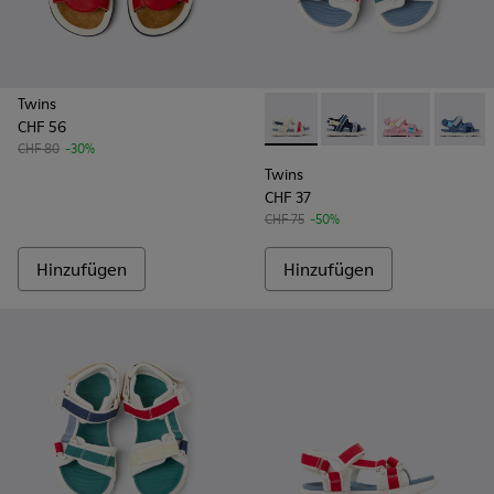
Twins
CHF 56
Twins - K800590-010 - Mehrfa
Twins - K800590-011 -
Twins - K800
Twins 
CHF 80
-30%
Twins
CHF 37
CHF 75
-50%
Hinzufügen
Hinzufügen