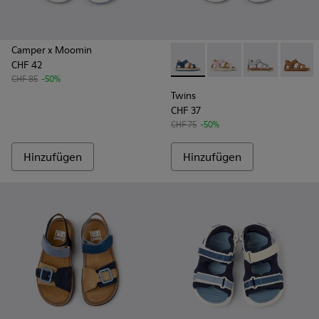
Camper x Moomin
CHF 42
Twins - K800628-007 - Blaue
Twins - K800628-008 
Twins - K800
Twins 
CHF 85
-50%
Twins
CHF 37
CHF 75
-50%
Hinzufügen
Hinzufügen