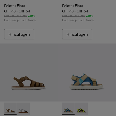
Pelotas Flota
Pelotas Flota
CHF 48 - CHF 54
CHF 48 - CHF 54
CHF 80 - CHF 90
-40%
CHF 80 - CHF 90
-40%
Endpreis je nach Größe
Endpreis je nach Größe
Hinzufügen
Hinzufügen
Miko - K800569-004 - Braune Ledersandalen
Miko - K800569-003
Pelotas Flota - K800636-003
Pelotas Flota - K800