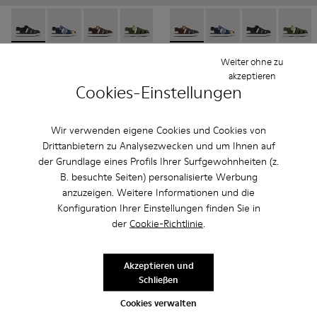
Oruga - K800242-033 - Schwarze geschlossene Sandalen aus L
Oruga - K800242-035 - Blaue geschlossene Sandalen a
Oruga - K800242-034 - Braune geschlossene Sa
Oruga - K800242-030 - Mehrfarbiger Ki
Oruga - K800242-029 - Blaue ges
Oruga - K800242-034 - Braune
Oruga - K800242-028 - #
Oruga - K800242-035 -
Oruga - K800242
Oruga - K80024
Oruga - K
Oruga -
Or
Oruga
Oruga
Weiter ohne zu
CHF 48 - CHF 51
CHF 48 - CHF 51
akzeptieren
Cookies-Einstellungen
CHF 80 - CHF 85
-40%
CHF 80 - CHF 85
-40%
Endpreis je nach Größe
Endpreis je nach Größe
Wir verwenden eigene Cookies und Cookies von
Hinzufügen
Hinzufügen
Drittanbietern zu Analysezwecken und um Ihnen auf
der Grundlage eines Profils Ihrer Surfgewohnheiten (z.
B. besuchte Seiten) personalisierte Werbung
anzuzeigen. Weitere Informationen und die
Konfiguration Ihrer Einstellungen finden Sie in
der
Cookie-Richtlinie
.
Akzeptieren und
Schließen
Cookies verwalten