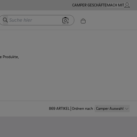
CAMPER GESCHÄFTE
MACH MIT
MEIN K
Suche hier
e Produkte,
869
ARTIKEL
Ordnen nach
:
Camper Auswahl