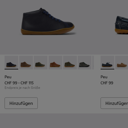
Peu - 90019-096 - Blaue Stiefeletten aus Leder für Kinder.
Peu - 90019-131
Peu - 90019-130 - Grüne Lederstiefeletten für
Peu - 90019-126
Peu - 90019-125
Peu - 90019-124
Peu - 90019-123
Peu - K80068
Peu - 900
Peu -
Peu
Peu
Peu
CHF 99 - CHF 115
CHF 99
Endpreis je nach Größe
Hinzufügen
Hinzufüge