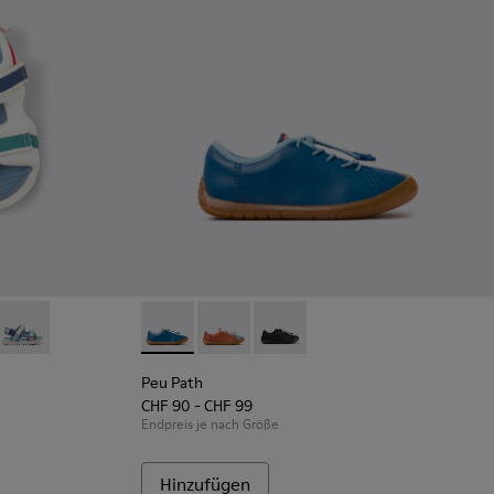
rbige Textilsandalen für Kinder.
 Mehrfarbige Sandalen aus Textil und Leder für Kinder.
590-007
- K800590-006
Twins - K800590-004
Peu Path - K800707-002 - Blaue Sneaker aus 
Peu Path - K800707-008
Peu Path - K800707-007
Peu Path
CHF 90 - CHF 99
Endpreis je nach Größe
Hinzufügen