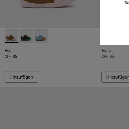
Se
Peu - K800708-003 - Braune Lederschuhe für Kinder.
Peu - K800708-004 - Braune Lederschuhe für Kinder
Peu - K800708-002
Twins - K800
Twins
Peu
Twins
CHF 85
CHF 85
Hinzufügen
Hinzufüge