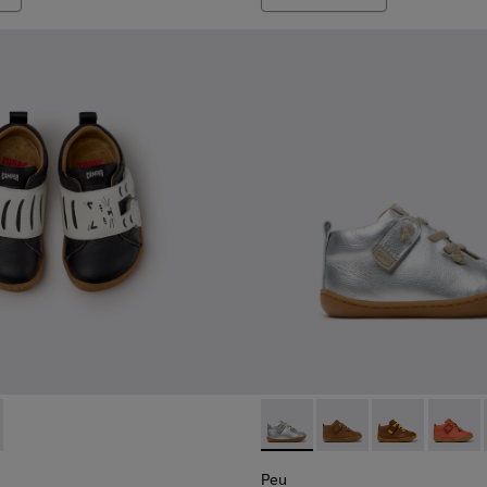
.
714-002 - Schwarz-weiße Leder-Sneaker für Kinder.
 - K800714-001
Peu - 80153-120 - Graue Stief
Peu - 80153-119
Peu - 80153-1
Peu - 8
Peu