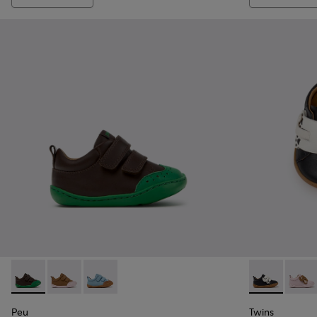
Peu - K800708-004 - Braune Lederschuhe für Kinder.
Peu - K800708-003 - Braune Lederschuhe für Kinder
Peu - K800708-002
Twins - K800
Twins
Peu
Twins