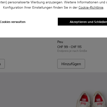
iten) personalisierte Werbung anzuzeigen. Weitere Informationen und 
Konfiguration Ihrer Einstellungen finden Sie in der
Cookie-Richtlinie
.
Cookies verwalten
Akzeptieren und Schließe
.
666-008 - Mehrfarbige Ledersneaker für Kinder.
 - K800666-006
Twins - K800666-005
Peu - 90019-130 - Grüne Lede
Peu - 90019-131
Peu - 90019-1
Peu - 9
Peu
CHF 99 - CHF 115
Endpreis je nach Größe
n
Hinzufügen