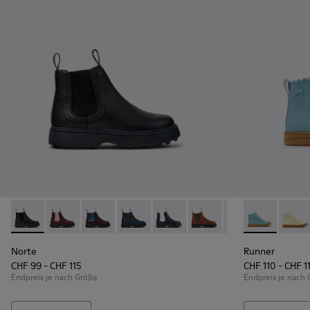
Norte - K900149-001 - Schwarze Lederstiefeletten für Kinde
Norte - K900149-026
Norte - K900149-025
Norte - K900149-024
Norte - K900149-023
Norte - K900149-022
Norte - K900149
Runner - K900
Norte - K
Runne
No
Norte
Runner
CHF 99 - CHF 115
CHF 110 - CHF 1
Endpreis je nach Größe
Endpreis je nach