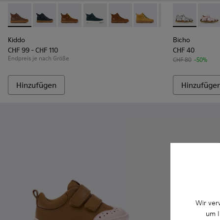
Kiddo - K900189-028 - Braune Lederstiefeletten für Kinder.
Kiddo - K900189-026 - Blaue Lederstiefeletten für Ki
Kiddo - K900189-025
Kiddo - K900189-021
Kiddo - K900189-020
Kiddo - K900189-018
Kiddo - K900189
Bicho - 8037
Kiddo - K
Bicho
Ki
Kiddo
Bicho
CHF 99 - CHF 110
CHF 40
Endpreis je nach Größe
CHF 80
-50%
Hinzufügen
Hinzufüge
Wir ver
um I