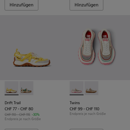
Hinzufügen
Hinzufügen
Drift Trail - K800695-001 - Halboffene Schuhe für Kinder au
Drift Trail - K800695-002
Twins - K800685-001 - Beige 
Twins - K800685-00
Drift Trail
Twins
CHF 77 - CHF 80
CHF 99 - CHF 110
Endpreis je nach Größe
CHF 110 - CHF 115
-30%
Endpreis je nach Größe