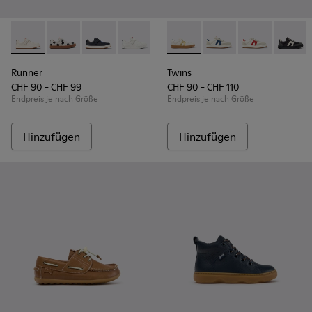
Runner - K800247-030 - Weiße Ledersneaker für Kinder.
Runner - K800247-031
Runner - K800247-028
Runner - K800247-024
Twins - K800653-014 - Mehrf
Twins - K800653-010 
Twins - K8006
Twins 
Runner
Twins
CHF 90 - CHF 99
CHF 90 - CHF 110
Endpreis je nach Größe
Endpreis je nach Größe
Hinzufügen
Hinzufügen