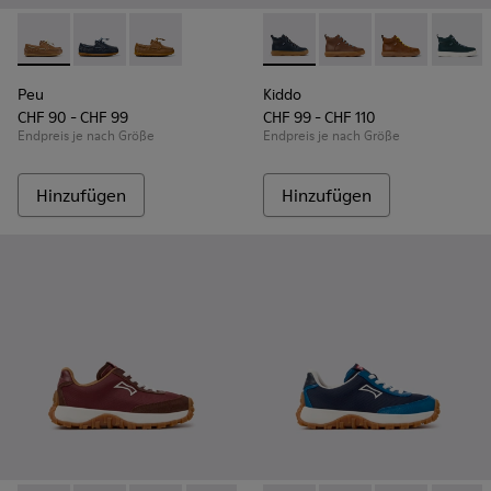
Peu - K800689-004 - Braune Bootsschuhe aus Leder für Kin
Peu - K800689-002 - Blaue Bootsschuhe aus Leder fü
Peu - K800689-001
Kiddo - K900189-026 - Blaue 
Kiddo - K900189-028 -
Kiddo - K9001
Kiddo -
Peu
Kiddo
CHF 90 - CHF 99
CHF 99 - CHF 110
Endpreis je nach Größe
Endpreis je nach Größe
Hinzufügen
Hinzufügen