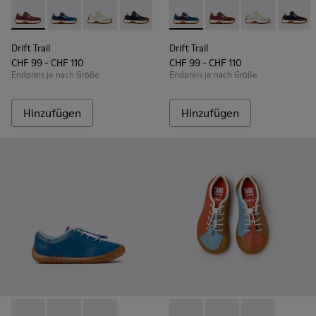
Drift Trail - K800548-031 - Burgunderrote Sneaker aus Textil
Drift Trail - K800548-032 - Blaue Sneaker aus Textil u
Drift Trail - K800548-029
Drift Trail - K800548-028
Drift Trail - K800548-027
Drift Trail - K800548-032 - B
Drift Trail - K800548-02
Drift Trail - K800548
Drift Trail - K80
Drift Trail - 
Drift Trai
Drift T
Dri
Drift Trail
Drift Trail
CHF 99 - CHF 110
CHF 99 - CHF 110
Endpreis je nach Größe
Endpreis je nach Größe
Hinzufügen
Hinzufügen