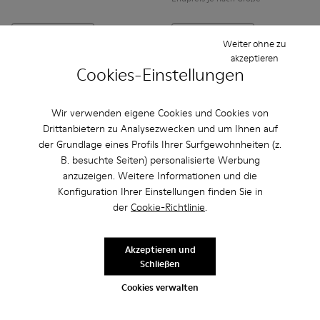
Hinzufügen
Hinzufügen
Weiter ohne zu
akzeptieren
Cookies-Einstellungen
Wir verwenden eigene Cookies und Cookies von
Drittanbietern zu Analysezwecken und um Ihnen auf
der Grundlage eines Profils Ihrer Surfgewohnheiten (z.
B. besuchte Seiten) personalisierte Werbung
anzuzeigen. Weitere Informationen und die
Konfiguration Ihrer Einstellungen finden Sie in
der
Cookie-Richtlinie
.
Pelotas - K800316-004 - Blaue Leder- und Textilschuhe für K
Pelotas - K800316-003 - Schwarze Leder- und Textils
Akzeptieren und
Runner - K800319-001 - Schwa
Runner - K800319-006 
Schließen
Pelotas
Runner
Cookies verwalten
CHF 99 - CHF 115
CHF 90 - CHF 110
Endpreis je nach Größe
Endpreis je nach Größe