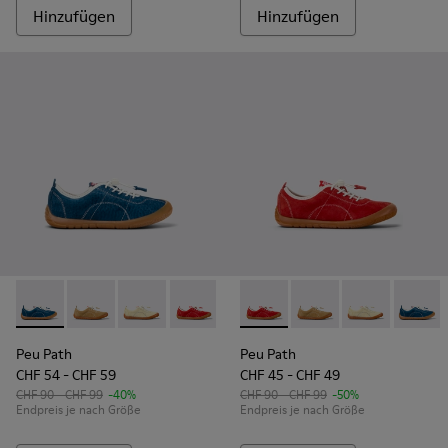
Hinzufügen
Hinzufügen
Peu Path - K800694-002 - Blaue Nubukleder-Sneaker für Ki
Peu Path - K800694-004 - Braune Sneaker aus Nubuk
Peu Path - K800694-003 - Gelbe Sneaker aus 
Peu Path - K800694-001 - Rote Nubuk-
Peu Path - K800694-001 - Ro
Peu Path - K800694-0
Peu Path - K80
Peu Pat
Peu Path
Peu Path
CHF 54 - CHF 59
CHF 45 - CHF 49
CHF 90 - CHF 99
-40%
CHF 90 - CHF 99
-50%
Endpreis je nach Größe
Endpreis je nach Größe