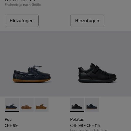
Endpreis je nach Größe
Hinzufügen
Hinzufügen
Peu - K800689-002 - Blaue Bootsschuhe aus Leder für Kinde
Peu - K800689-004 - Braune Bootsschuhe aus Leder 
Peu - K800689-001
Pelotas - K800316-003 - Schw
Pelotas - K800316-004
Peu
Pelotas
CHF 99
CHF 99 - CHF 115
Endpreis je nach Größe