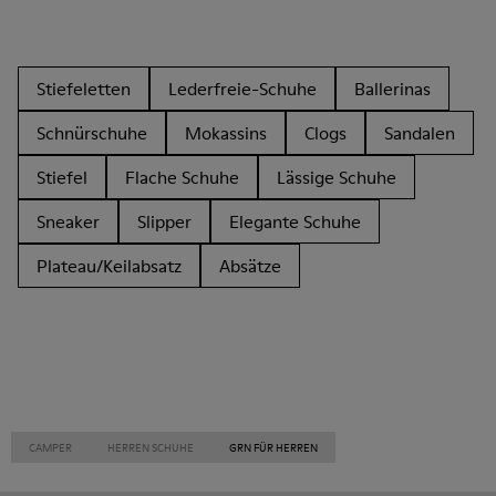
Stiefeletten
Lederfreie-Schuhe
Ballerinas
Schnürschuhe
Mokassins
Clogs
Sandalen
Stiefel
Flache Schuhe
Lässige Schuhe
Sneaker
Slipper
Elegante Schuhe
Plateau/Keilabsatz
Absätze
CAMPER
HERREN SCHUHE
GRN FÜR HERREN