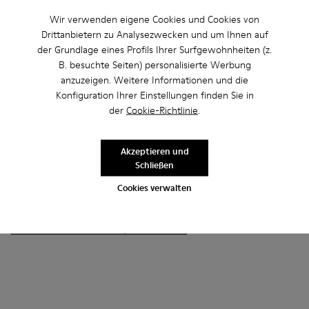
Wir verwenden eigene Cookies und Cookies von
Drittanbietern zu Analysezwecken und um Ihnen auf
Andere Kategorien
der Grundlage eines Profils Ihrer Surfgewohnheiten (z.
B. besuchte Seiten) personalisierte Werbung
anzuzeigen. Weitere Informationen und die
Konfiguration Ihrer Einstellungen finden Sie in
Stiefeletten
Lederfreie-Schuhe
der
Cookie-Richtlinie
.
Ballerinas
Schnürschuhe
Mokassins
Clogs
Sandalen
Akzeptieren und
Stiefel
Flache Schuhe
Lässige Schuhe
Schließen
Cookies verwalten
Sneaker
Slipper
Elegante Schuhe
Plateau/Keilabsatz
Absätze