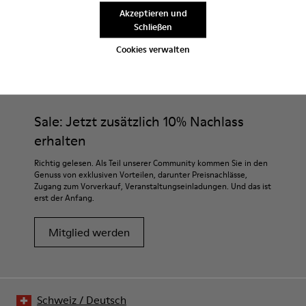
Akzeptieren und
Schließen
Cookies verwalten
CAMPER
HERREN SCHUHE
CAMALEON SAFA FÜR HERREN
Sale: Jetzt zusätzlich 10% Nachlass
erhalten
Richtig gelesen. Als Teil unserer Community kommen Sie in den
Genuss von exklusiven Vorteilen, darunter Preisnachlässe,
Zugang zum Vorverkauf, Veranstaltungseinladungen. Und das ist
erst der Anfang.
Mitglied werden
Schweiz
/
Deutsch