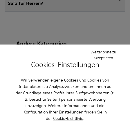
Safa für Herren?
Andere Kategorien
Weiter ohne zu
akzeptieren
Cookies-Einstellungen
Stiefeletten
Lederfreie-Schuhe
Ballerinas
Wir verwenden eigene Cookies und Cookies von
Schnürschuhe
Mokassins
Clogs
Sandalen
Drittanbietern zu Analysezwecken und um Ihnen auf
der Grundlage eines Profils Ihrer Surfgewohnheiten (z.
Stiefel
Lässige Schuhe
Sneaker
Slipper
B. besuchte Seiten) personalisierte Werbung
anzuzeigen. Weitere Informationen und die
Elegante Schuhe
Plateau/Keilabsatz
Absätze
Konfiguration Ihrer Einstellungen finden Sie in
der
Cookie-Richtlinie
.