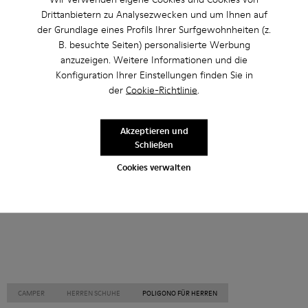
Drittanbietern zu Analysezwecken und um Ihnen auf
Andere Kategorien
der Grundlage eines Profils Ihrer Surfgewohnheiten (z.
B. besuchte Seiten) personalisierte Werbung
anzuzeigen. Weitere Informationen und die
Konfiguration Ihrer Einstellungen finden Sie in
der
Cookie-Richtlinie
.
Stiefeletten
Lederfreie-Schuhe
Ballerinas
Schnürschuhe
Mokassins
Clogs
Sandalen
Akzeptieren und
Schließen
Stiefel
Lässige Schuhe
Sneaker
Slipper
Cookies verwalten
Elegante Schuhe
Plateau/Keilabsatz
Absätze
CAMPER
HERREN SCHUHE
POLIGONO FÜR HERREN