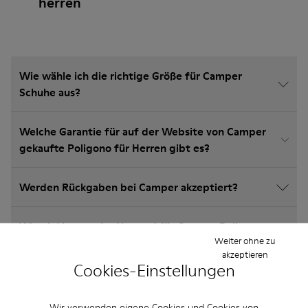
herren
Wie wähle ich die richtige Größe für Camper
Schuhe aus?
Welche Garantie für auf der Website von Camper
gekaufte Poligono für Herren gibt es?
Werden Rückgaben bei Camper akzeptiert?
Wie viel kostet der Versand für Camper Poligono
Weiter ohne zu
für Herren?
akzeptieren
Cookies-Einstellungen
Wir verwenden eigene Cookies und Cookies von