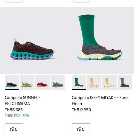
Camper x SUNNEI - PELOTISSIMA - K201776-009 - รองเท้าผ้าใบส
Camper x SUNNEI - PELOTISSIMA - K201776-012
Camper x SUNNEI - PELOTISSIMA - K201776-01
Camper x SUNNEI - PELOTISSIMA - K2017
Camper x SUNNEI - PELOTISSIM
Camper x ISSEY MIYAKE - Kars
Camper x SUNNEI - PELO
Camper x ISSEY MIYAK
Camper x SUNNEI
Camper x ISSE
Camper x 
Camper 
Ca
Camper x SUNNEI -
Camper x ISSEY MIYAKE - Karst
PELOTISSIMA
Finch
THB6,685
THB12,950
THB9,550
-30%
เพิ่ม
เพิ่ม