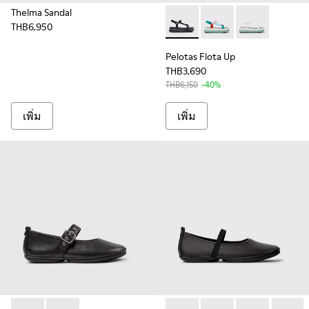
Thelma Sandal
THB6,950
Pelotas Flota Up - K201726-001
Pelotas Flota Up - K
Pelotas Flota 
Pelotas Flota Up
THB3,690
THB6,150
-40%
เพิ่ม
เพิ่ม