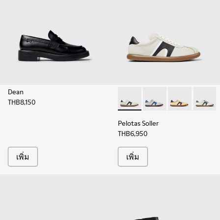
Dean
THB8,150
Pelotas Soller - K201608-021
Pelotas Soller - K201
Pelotas Soller
Pelotas
Pelotas Soller
THB6,950
เพิ่ม
เพิ่ม