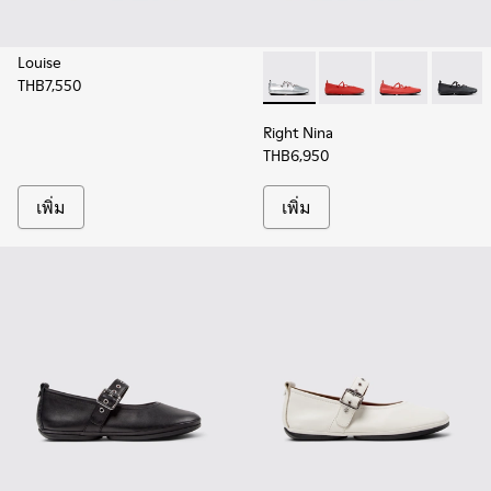
Louise
THB7,550
Right Nina - K201835-009 - รอ
Right Nina - K201835
Right Nina - 
Right Ni
Right Nina
THB6,950
เพิ่ม
เพิ่ม